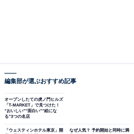
取材に伺いました。（記事の最後にお得情報アリ）
編集部が選ぶおすすめ記事
オープンしたての虎ノ門ヒルズ
「T-MARKET」で見つけた！
ホテルがあるのはもともと新聞社だった場所。館内のアートも新聞や出版を
“おいしい”“面白い”“絵にな
イメージさせるものが多く、子どもも興味津々
る”3つの名店
「ウェスティンホテル東京」開
なぜ人気？ 予約開始と同時に満
驚愕（きょうがく）！ 時間制限がない