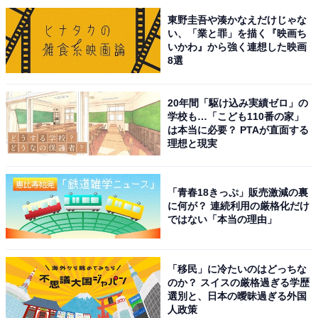
東野圭吾や湊かなえだけじゃな
エンタメ性も高いホテルブッフェ
い、「業と罪」を描く『映画ち
いかわ』から強く連想した映画
8選
さて気になるメニューはというと、さすが一流ホテルの
クオリティ。前菜からデザートまで一品一品丁寧に、そ
してたくさんのメニューを味わえるようにという配慮か
20年間「駆け込み実績ゼロ」の
学校も…「こども110番の家」
らどれも小さめに作られています。
は本当に必要？ PTAが直面する
理想と現実
「青春18きっぷ」販売激減の裏
に何が？ 連続利用の厳格化だけ
ではない「本当の理由」
「移民」に冷たいのはどっちな
のか？ スイスの厳格過ぎる学歴
選別と、日本の曖昧過ぎる外国
人政策