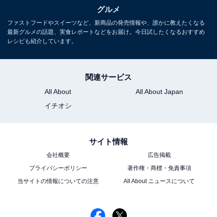
グルメ
ファストフードやスイーツなど、新商品の発売情報や、誰かに教えたくなる
最新グルメの話題、実食レポートなどをお届け。今日試したくなるおすすめ
レシピも紹介しています。
関連サービス
All About
All About Japan
目の前で焼いてくれる七輪焼肉
イチオシ
またオーダーすると目の前で作ってくれるメニューも豊
富で、炎も見える七輪で焼き上げる焼肉や、毎回アルデ
ンテを確認しながら1人分ずつ仕上げるパスタ、注文が
サイト情報
入ると材料を見せながら挟んでいくミニバーガーなどな
会社概要
広告掲載
ど、エンタメ性も高いブッフェなのです。これには子ど
プライバシーポリシー
著作権・商標・免責事項
当サイトの情報についての注意
All About ニュースについて
もたちも大興奮。息子は目の前で作られたミニバーガー
が「1番美味しかったし楽しかった！」と大満足の様子
でした。