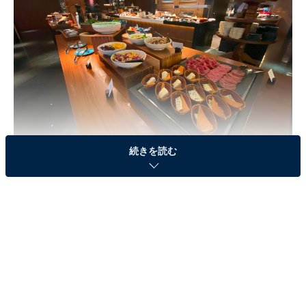
続きを読む
ハイアット セントリック 銀座 東京「ウィークエンド ランチ ブッフェ
Today’s My Cheat Day」に注目！
そんな中、銀座・並木通りのライフスタイル ホテル「ハ
イアット セントリック 銀座 東京」のメインダイニン
グ・NAMIKI667に、「子連れウェルカムな土日祝日限定
ランチブッフェが登場した」との情報をキャッチ。小学
校2年生・男児、幼稚園年少・女児を引き連れて、早速