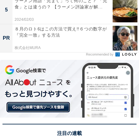
ラーメン用語「完まく」って何のこと？ 「完
ゆったりした空間が魅力のメインダイニング・NAMIKI667
食」とは違うの？ 【ラーメン評論家が解...
5
また時間だけでなくスペースもゆったり。空間がぜいた
2024/02/03
くで隣の席との間隔が離れているので、子どものちょっ
８月のロト6はこの方法で買え!!６つの数字が
とした動作に神経を尖らせることも少なめです。
『完全一致』する方法
PR
株式会社MURA
Recommended by
注目の連載