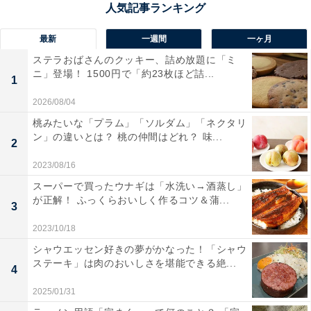
ゆったりブッフェを楽しめます。（混雑時には2時間の
時間制限がある場合も）子ども優先で用意や食事をさ
最新
一週間
一ヶ月
せ、「さぁ自分の番」となると、もう時間がなかっ
ステラおばさんのクッキー、詰め放題に「ミ
ニ」登場！ 1500円で「約23枚ほど詰...
た……なんていうこととは無縁です。
1
2026/08/04
桃みたいな「プラム」「ソルダム」「ネクタリ
ン」の違いとは？ 桃の仲間はどれ？ 味...
2
2023/08/16
スーパーで買ったウナギは「水洗い→酒蒸し」
が正解！ ふっくらおいしく作るコツ＆蒲...
3
2023/10/18
シャウエッセン好きの夢がかなった！「シャウ
ステーキ」は肉のおいしさを堪能できる絶...
4
2025/01/31