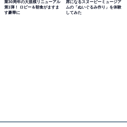
業30周年の大規模リニューアル
席になるスヌーピーミュージア
第1弾！ ロビー＆朝食がますま
ムの「ぬいぐるみ作り」を体験
す豪華に
してみた
ホテルご自慢のスイーツもたっぷり
このプランの驚くべき点はなんと時間制限がないこと。
土日祝日の11:30にスタートして終了時間の15:00まで、