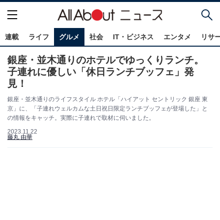
連載
ライフ
グルメ
社会
IT・ビジネス
エンタメ
リサ
銀座・並木通りのホテルでゆっくりランチ。
子連れに優しい「休日ランチブッフェ」発
見！
銀座・並木通りのライフスタイル ホテル「ハイアット セントリック 銀座 東
京」に、「子連れウェルカムな土日祝日限定ランチブッフェが登場した」と
の情報をキャッチ。実際に子連れで取材に伺いました。
2023.11.22
藤丸 由華