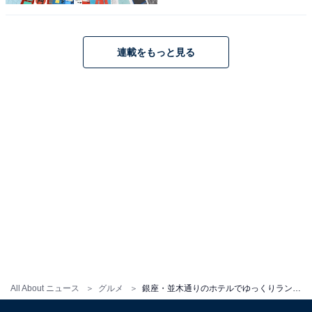
連載をもっと見る
息子の最初の一皿
この「小さめ」というのも子どもにはうれしいポイン
ト。ニコちゃんマークのポテトやナゲット、ミニハンバ
ーグといったようなキッズメニューも用意されているの
ですが、せっかくのホテルブッフェ。ちょっと背伸びし
たメニューにも挑戦したい子どもたちには小さい一皿が
チャレンジしやすく、息子は上質なサラミやカスクルー
トに舌鼓を（生意気に）うっていました。
All About ニュース
グルメ
銀座・並木通りのホテルでゆっくりランチ。子連れに優しい「休日ランチブッフェ」発見！