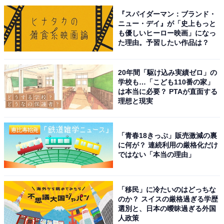
1位には、「草なぎ剛」さんがランクインしました。
『スパイダーマン：ブランド・
※「なぎ」は、弓へんに前の旧字体、その下に刀
ニュー・デイ』が「史上もっと
も優しいヒーロー映画」になっ
た理由。予習したい作品は？
1974年7月9日生まれの草なぎさんは、SMAPのメンバー
としてデビューし国民的な人気を獲得。早くから俳優と
20年間「駆け込み実績ゼロ」の
しても評価を高め、『いいひと。』『僕シリーズ』『任
学校も…「こども110番の家」
侠ヘルパー』（全てフジテレビ系）や、映画『黄泉がえ
は本当に必要？ PTAが直面する
理想と現実
り』『ミッドナイトスワン』などさまざまな作品に出演
し、高い演技力を披露しています。
「青春18きっぷ」販売激減の裏
に何が？ 連続利用の厳格化だけ
『ブギウギ』で演じる羽鳥善一は、作曲家の「服部良
ではない「本当の理由」
一」さんがモデル。主人公の花田鈴子を一流の歌手に鍛
え上げる役で、独特な雰囲気のキャラクターとして人気
です。何を考えているか分からないつかみ所のない性格
「移民」に冷たいのはどっちな
のか？ スイスの厳格過ぎる学歴
の持ち主で、草なぎさんの雰囲気にもピッタリ。抜群の
選別と、日本の曖昧過ぎる外国
演技力で、ドラマを盛り上げ続けています。
人政策