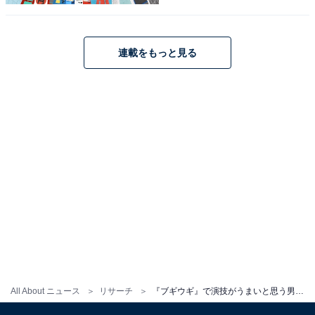
回答者からは、「彼の登場で一瞬で雰囲気が変わるので
すごいと思います」（30代女性／埼玉県）、「テンショ
連載をもっと見る
ンが高い時の演技が唯一無二だと思うから」（40代女性
／福井県）、「いままで見たドラマが、どれを見ても同
じ演技ではなく、役になりきっているので素晴らしい」
（60代女性／広島県）などの意見が寄せられました。
※回答者のコメントは原文ママです
この記事の筆者：ゆるま 小林
長年にわたってテレビ局でバラエティ番組、情報番組な
どを制作。その後、フリーランスの編集・ライターに転
身。芸能情報に精通し、週刊誌、ネットニュースでテレ
ビや芸能人に関するコラムなどを執筆。編集プロダクシ
All About ニュース
リサーチ
『ブギウギ』で演技がうまいと思う男性俳優ランキング！ 2位『柳葉敏郎』を抑えた1位は？
ョン「ゆるま」を立ち上げる。