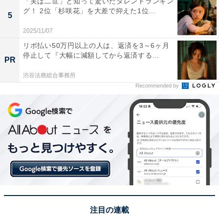
「実は二世」と知って驚いたタレントランキン
グ！ 2位「杉咲花」を大差で抑えた1位...
5
2025/11/07
リボ払い50万円以上の人は、返済を3～6ヶ月
停止して『大幅に減額してから返済する...
PR
渋谷法務総合事務所
View this post on Instagram
Recommended by
A post shared by 朝ドラ「ブギウギ」公式 (@asadora_bk_nhk)
注目の連載