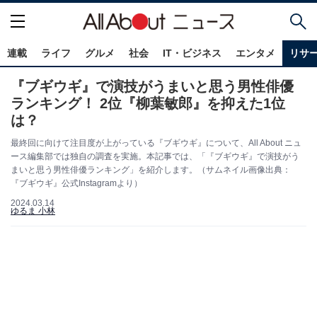
連載
ライフ
グルメ
社会
IT・ビジネス
エンタメ
リサ
『ブギウギ』で演技がうまいと思う男性俳優
ランキング！ 2位『柳葉敏郎』を抑えた1位
は？
最終回に向けて注目度が上がっている『ブギウギ』について、All About ニュ
ース編集部では独自の調査を実施。本記事では、「『ブギウギ』で演技がう
まいと思う男性俳優ランキング」を紹介します。（サムネイル画像出典：
『ブギウギ』公式Instagramより）
2024.03.14
ゆるま 小林