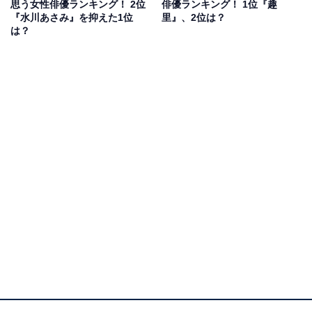
思う女性俳優ランキング！ 2位
俳優ランキング！ 1位『趣
これまでさまざまな役を演じてきた柳葉さんは、『ブギ
『水川あさみ』を抑えた1位
里』、2位は？
ウギ』ではヒロインの父親である花田梅吉を担当。梅吉
は？
は明るい性格の情にもろい道楽者で、主人公・鈴子の夢
を応援し続けます。しかし、最愛の妻を亡くすなど家族
に悲劇が訪れると、酒を飲むだけのダメ親父に変貌。柳
葉さんは、梅吉の心の変化を魅力的に演じ、ドラマに深
みを与えています。
回答者からは、「妻の尻に敷かれているところがうまく
表現されていると思います」（60代女性／滋賀県）、
「その役にしか見えないほど演技力があるから」（20代
女性／兵庫県）、「昔のダメな父親って感じがすごくリ
アルでした」（30代男性／栃木県）などの意見が寄せら
れました。