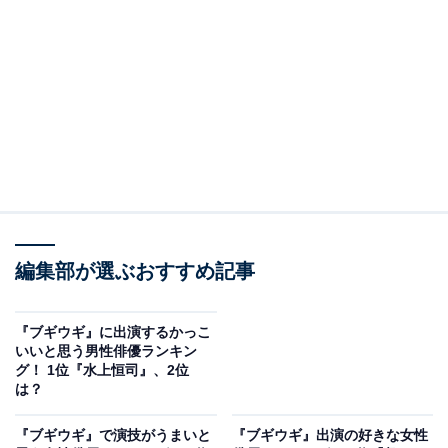
A post shared by 朝ドラ「ブギウギ」公式 (@asadora_bk_nhk)
2位には、「柳葉敏郎」さんがランクインしました。
編集部が選ぶおすすめ記事
1961年1月3日生まれの柳葉さんは、音楽ユニット「一世
『ブギウギ』に出演するかっこ
風靡セピア」のメンバーとして大活躍。その後は俳優と
いいと思う男性俳優ランキン
グ！ 1位『水上恒司』、2位
して人気を高め、『踊る大捜査線シリーズ』（フジテレ
は？
ビ系）で演じた室井慎次役が有名です。
『ブギウギ』で演技がうまいと
『ブギウギ』出演の好きな女性