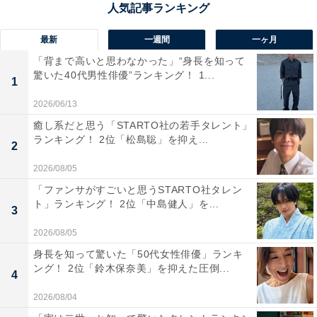
最新
一週間
一ヶ月
「背まで高いと思わなかった」“身長を知って
驚いた40代男性俳優”ランキング！ 1...
1
2026/06/13
癒し系だと思う「STARTO社の若手タレント」
ランキング！ 2位「松島聡」を抑え...
2
2026/08/05
「ファンサがすごいと思うSTARTO社タレン
ト」ランキング！ 2位「中島健人」を...
1位：草なぎ剛（羽鳥善一役）
3
2026/08/05
身長を知って驚いた「50代女性俳優」ランキ
ング！ 2位「鈴木保奈美」を抑えた圧倒...
4
2026/08/04