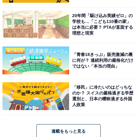
20年間「駆け込み実績ゼロ」の
学校も…「こども110番の家」
は本当に必要？ PTAが直面する
理想と現実
「青春18きっぷ」販売激減の裏
に何が？ 連続利用の厳格化だけ
ではない「本当の理由」
「移民」に冷たいのはどっちな
のか？ スイスの厳格過ぎる学歴
選別と、日本の曖昧過ぎる外国
人政策
連載をもっと見る