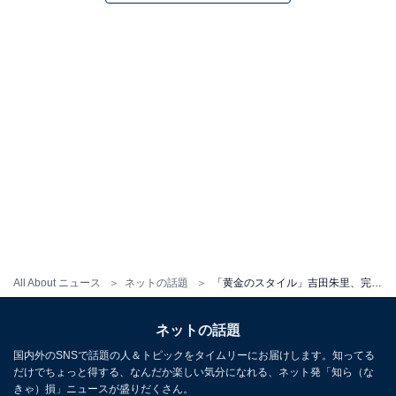
All About ニュース
ネットの話題
「黄金のスタイル」吉田朱里、完璧ボディあらわなビキニ姿にファンもん絶！ 「これがほぼ脚ってやつか…」
ネットの話題
国内外のSNSで話題の人＆トピックをタイムリーにお届けします。知ってる
だけでちょっと得する、なんだか楽しい気分になれる、ネット発「知ら（な
きゃ）損」ニュースが盛りだくさん。