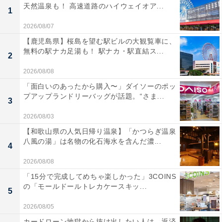
天然温泉も！ 高速道路のハイウェイオア...
1
2026/08/07
【鹿児島県】桜島を望む駅ビルの大観覧車に、
無料の駅ナカ足湯も！ 駅ナカ・駅直結ス...
2
2026/08/08
「面白いのあったから購入〜」ダイソーのポッ
プアップランドリーバッグが話題。“さま...
3
2026/08/03
【和歌山県の人気日帰り温泉】「かつらぎ温泉
八風の湯」は名物の化石海水を含んだ濃...
4
2026/08/08
「15分で完成してめちゃ楽しかった」3COINS
の「モールドールトレカケースキッ...
5
2026/08/05
カードローン地獄から抜け出したい人は、返済