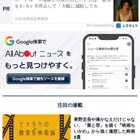
を3～6ヶ月停止して『大幅に減額してか...
PR
渋谷法務総合事務所
Recommended by
注目の連載
東野圭吾や湊かなえだけじゃな
い、「業と罪」を描く『映画ち
いかわ』から強く連想した映画
8選