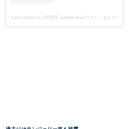
A post shared by 吉田朱里 yoshida akari(アカリン･あかりん) (@_y