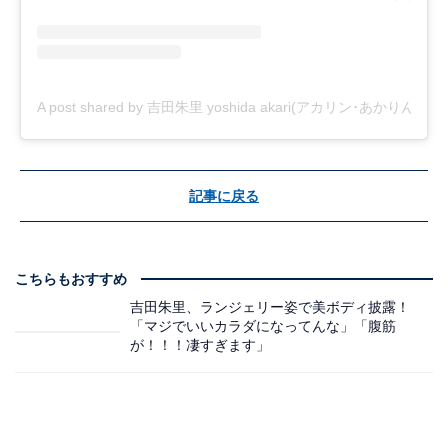
A post shared by 吉田朱里 yoshida akari(アカリン･あかりん) (@_y
記事に戻る
こちらもおすすめ
吉田朱里、ランジェリー姿で美ボディ披露！
「マジでいいカラダになってんな」「腹筋
が！！！凄すぎます」