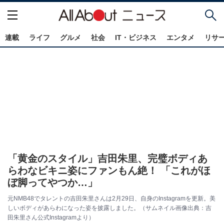
連載
ライフ
グルメ
社会
IT・ビジネス
エンタメ
リサ
「黄金のスタイル」吉田朱里、完璧ボディあ
らわなビキニ姿にファンもん絶！ 「これがほ
ぼ脚ってやつか…」
元NMB48でタレントの吉田朱里さんは2月29日、自身のInstagramを更新。美
しいボディがあらわになった姿を披露しました。（サムネイル画像出典：吉
田朱里さん公式Instagramより）