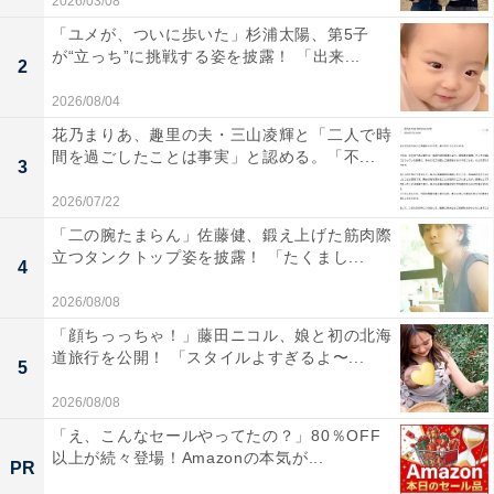
2026/03/08
「ユメが、ついに歩いた」杉浦太陽、第5子
が“立っち”に挑戦する姿を披露！ 「出来...
2
2026/08/04
花乃まりあ、趣里の夫・三山凌輝と「二人で時
間を過ごしたことは事実」と認める。「不...
3
2026/07/22
「二の腕たまらん」佐藤健、鍛え上げた筋肉際
立つタンクトップ姿を披露！ 「たくまし...
4
2026/08/08
「顔ちっっちゃ！」藤田ニコル、娘と初の北海
道旅行を公開！ 「スタイルよすぎるよ〜...
5
2026/08/08
「え、こんなセールやってたの？」80％OFF
以上が続々登場！Amazonの本気が...
PR