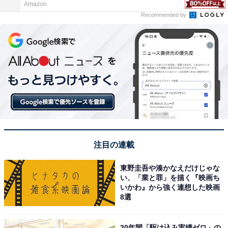
Amazon
Recommended by
注目の連載
東野圭吾や湊かなえだけじゃな
い、「業と罪」を描く『映画ち
いかわ』から強く連想した映画
8選
20年間「駆け込み実績ゼロ」の