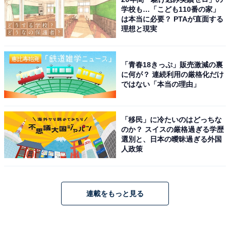
学校も…「こども110番の家」
は本当に必要？ PTAが直面する
理想と現実
「青春18きっぷ」販売激減の裏
に何が？ 連続利用の厳格化だけ
ではない「本当の理由」
「移民」に冷たいのはどっちな
のか？ スイスの厳格過ぎる学歴
選別と、日本の曖昧過ぎる外国
人政策
連載をもっと見る