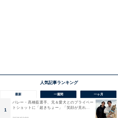
最新
一週間
一ヶ月
バレー・髙橋藍選手、兄＆愛犬とのプライベー
トショットに「超きちょー」「笑顔が見れ...
1