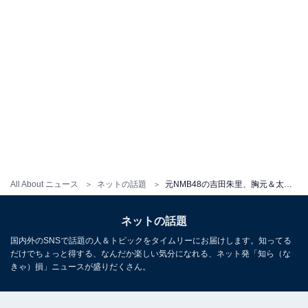
All About ニュース
ネットの話題
元NMB48の吉田朱里、胸元＆太ももあらわな姿でベッドに寝そべる！ 「いや、えっちぃんよ」「どタイプです」
ネットの話題
国内外のSNSで話題の人＆トピックをタイムリーにお届けします。知ってる
だけでちょっと得する、なんだか楽しい気分になれる、ネット発「知ら（な
きゃ）損」ニュースが盛りだくさん。