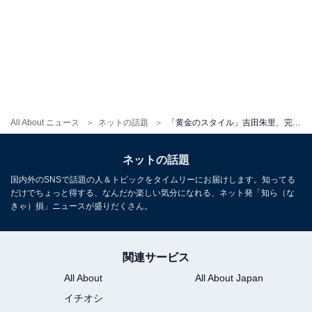
All About ニュース
ネットの話題
「黄金のスタイル」吉田朱里、完璧ボディあらわなビキニ姿にファンもん絶！ 「これがほぼ脚ってやつか…」
ネットの話題
国内外のSNSで話題の人＆トピックをタイムリーにお届けします。知ってる
だけでちょっと得する、なんだか楽しい気分になれる、ネット発「知ら（な
きゃ）損」ニュースが盛りだくさん。
関連サービス
All About
All About Japan
イチオシ