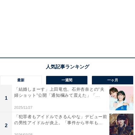
最新
一週間
一ヶ月
「結婚しまーす」上田竜也、石井杏奈との“夫
婦ショット”公開「通知欄みて震えた」「...
1
2025/11/27
「犯罪者もアイドルできるんやな」デビュー前
の男性アイドルが炎上。「事件から半年も...
2