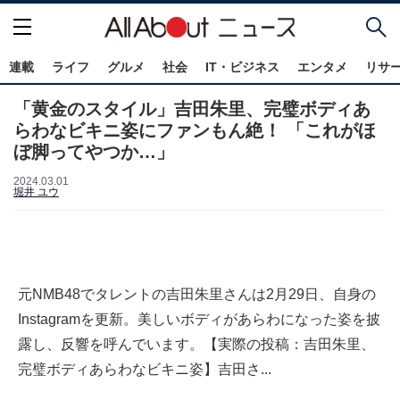
連載
ライフ
グルメ
社会
IT・ビジネス
エンタメ
リサ
「黄金のスタイル」吉田朱里、完璧ボディあ
らわなビキニ姿にファンもん絶！ 「これがほ
ぼ脚ってやつか…」
2024.03.01
堀井 ユウ
元NMB48でタレントの吉田朱里さんは2月29日、自身の
Instagramを更新。美しいボディがあらわになった姿を披
露し、反響を呼んでいます。【実際の投稿：吉田朱里、
完璧ボディあらわなビキニ姿】吉田さ...