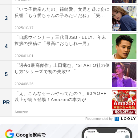
2026/03/25
「いつ子供産んだの」篠崎愛、女児と遊ぶ姿に
反響「もう愛ちゃんの子みたいだね」「完...
3
2025/10/17
「自認ウインナー」三代目JSB・ELLY、年末
挨拶の投稿に「最高におもしれー男」...
4
2026/01/01
「過去1最高傑作」上田竜也、“STARTO社の倒
し方”シリーズで初の失敗!? 「...
5
2024/08/26
「え、こんなセールやってたの？」80％OFF
以上が続々登場！Amazonの本気が...
PR
Amazon
Recommended by