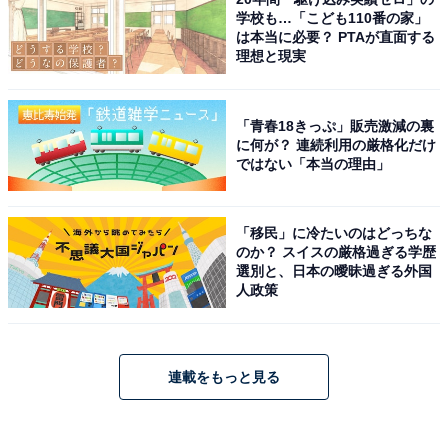
学校も…「こども110番の家」
は本当に必要？ PTAが直面する
理想と現実
「青春18きっぷ」販売激減の裏
に何が？ 連続利用の厳格化だけ
ではない「本当の理由」
「移民」に冷たいのはどっちな
のか？ スイスの厳格過ぎる学歴
選別と、日本の曖昧過ぎる外国
人政策
連載をもっと見る