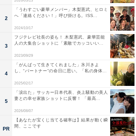
2026/03/13
「うわすごい豪華メンバー」木梨憲武、ヒロミ
へ「連絡ください！」呼び掛ける。ISS...
2
2024/10/17
フジテレビ社長の姿も！ 木梨憲武、豪華芸能
人の大集合ショットに「素敵でカッコいい...
3
2023/09/29
「がんばって生きてくれました」氷川きよ
し、“パートナー”の命日に思い。「私の身体...
4
2025/02/17
「涙出た」サッカー日本代表、炎上騒動の美人
妻との幸せ家族ショットに反響！ 「最高...
5
2026/08/07
【あなたが宝くじ当てる確率は】結果が動く瞬
間、ここです
PR