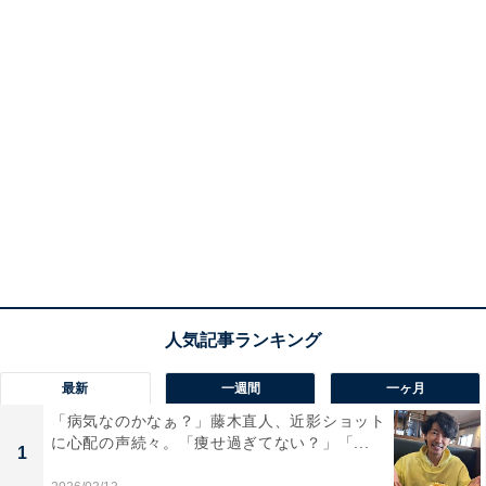
最新
一週間
一ヶ月
「病気なのかなぁ？」藤木直人、近影ショット
に心配の声続々。「痩せ過ぎてない？」「...
1