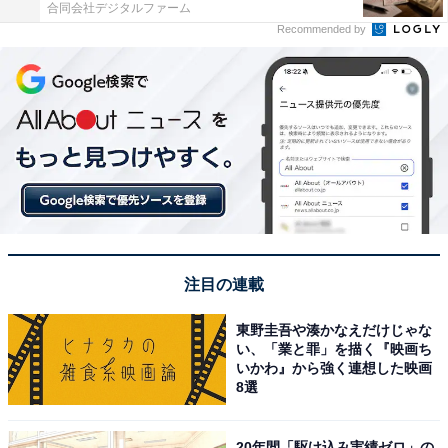
合同会社デジタルファーム
Recommended by
注目の連載
東野圭吾や湊かなえだけじゃな
い、「業と罪」を描く『映画ち
いかわ』から強く連想した映画
8選
20年間「駆け込み実績ゼロ」の