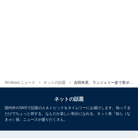
All About ニュース
ネットの話題
吉田朱里、ランジェリー姿で美ボディ披露！ 「マジでいいカラダになってんな」「腹筋が！！！凄すぎます」
ネットの話題
国内外のSNSで話題の人＆トピックをタイムリーにお届けします。知ってる
だけでちょっと得する、なんだか楽しい気分になれる、ネット発「知ら（な
きゃ）損」ニュースが盛りだくさん。