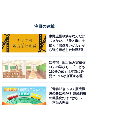
注目の連載
東野圭吾や湊かなえだけ
じゃない、「業と罪」を
描く『映画ちいかわ』か
ら強く連想した映画8選
20年間「駆け込み実績ゼ
ロ」の学校も…「こども
110番の家」は本当に必
要？ PTAが直面する理想
と現実
「青春18きっぷ」販売激
減の裏に何が？ 連続利用
の厳格化だけではない
「本当の理由」