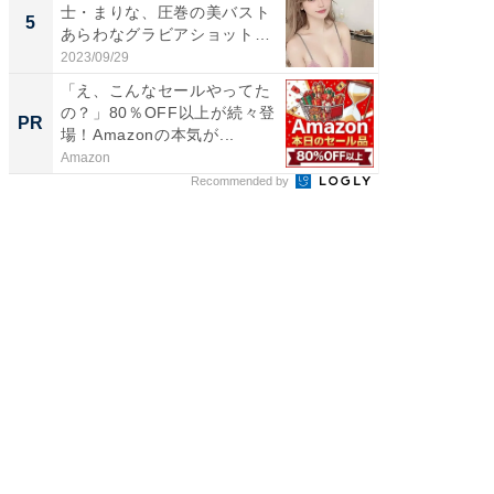
士・まりな、圧巻の美バスト
ってま
5
5
あらわなグラビアショット公
熊本地
開...
...
2023/09/29
2026/08/0
「え、こんなセールやってた
「え、
の？」80％OFF以上が続々登
の？」8
PR
PR
場！Amazonの本気が...
場！Ama
Amazon
Amazon
Recommended by