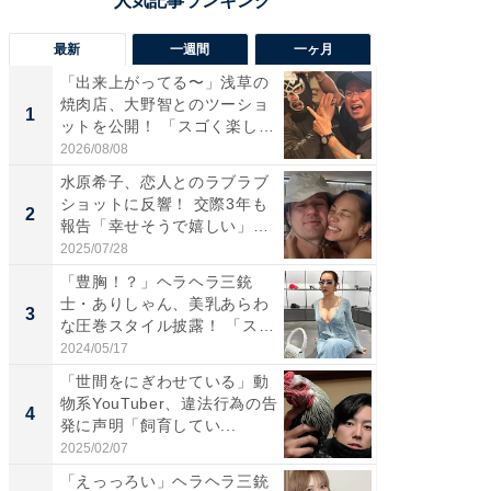
最新
一週間
一ヶ月
「出来上がってる〜」浅草の
「さす
焼肉店、大野智とのツーショ
は」高
1
1
ットを公開！ 「スゴく楽し
災地を
そ...
「カ...
2026/08/08
2026/08/0
水原希子、恋人とのラブラブ
「脚が
ショットに反響！ 交際3年も
横川尚
2
2
報告「幸せそうで嬉しい」
ムキな姿
「...
刃...
2025/07/28
2026/08/0
「豊胸！？」ヘラヘラ三銃
「え、
士・ありしゃん、美乳あらわ
芸人、2
3
3
な圧巻スタイル披露！ 「スタ
エットに
イ...
2024/05/17
2026/08/0
「世間をにぎわせている」動
「脳がバ
物系YouTuber、違法行為の告
装姿が話
4
4
発に声明「飼育してい...
のお父さ
2025/02/07
2026/08/0
「えっっろい」ヘラヘラ三銃
「ちょ