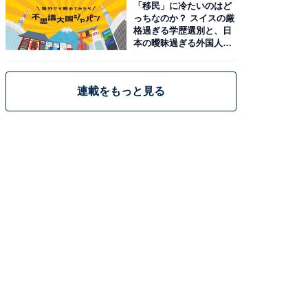
「移民」に冷たいのはど
っちなのか？ スイスの厳
格過ぎる学歴選別と、日
本の曖昧過ぎる外国人政
策
連載をもっと見る