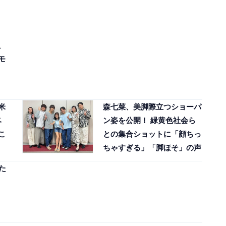
、
モ
米
森七菜、美脚際立つショーパ
ベ
ン姿を公開！ 緑黄色社会ら
こ
との集合ショットに「顔ちっ
ちゃすぎる」「脚ほそ」の声
た