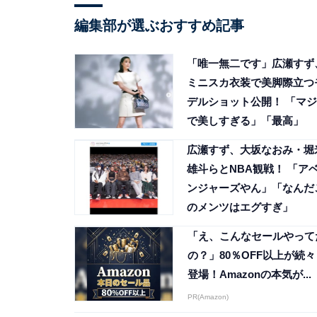
編集部が選ぶおすすめ記事
「唯一無二です」広瀬すず
ミニスカ衣装で美脚際立つ
デルショット公開！ 「マジ
で美しすぎる」「最高」
広瀬すず、大坂なおみ・堀
雄斗らとNBA観戦！ 「ア
ンジャーズやん」「なんだ
のメンツはエグすぎ」
「え、こんなセールやって
の？」80％OFF以上が続々
登場！Amazonの本気が...
PR(Amazon)