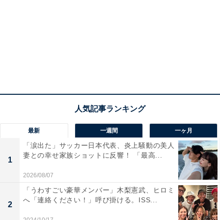
最新
一週間
一ヶ月
「涙出た」サッカー日本代表、炎上騒動の美人
妻との幸せ家族ショットに反響！ 「最高...
1
2026/08/07
「うわすごい豪華メンバー」木梨憲武、ヒロミ
へ「連絡ください！」呼び掛ける。ISS...
2