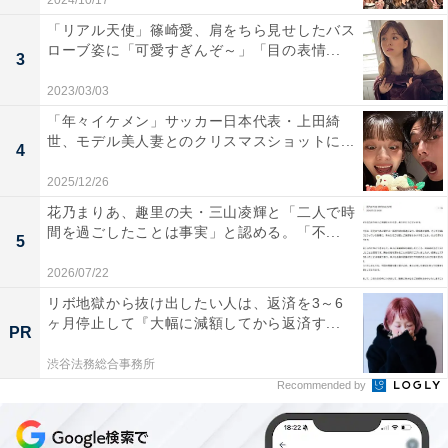
2024/10/17
「リアル天使」篠崎愛、肩をちら見せしたバス
ローブ姿に「可愛すぎんぞ～」「目の表情...
3
2023/03/03
「年々イケメン」サッカー日本代表・上田綺
世、モデル美人妻とのクリスマスショットに...
4
2025/12/26
花乃まりあ、趣里の夫・三山凌輝と「二人で時
間を過ごしたことは事実」と認める。「不...
5
2026/07/22
リボ地獄から抜け出したい人は、返済を3～6
ヶ月停止して『大幅に減額してから返済す...
PR
渋谷法務総合事務所
Recommended by