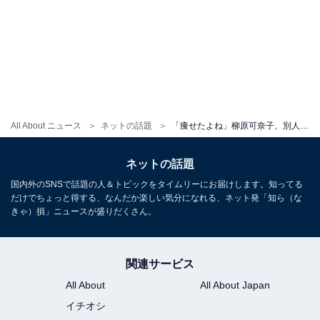
All About ニュース
ネットの話題
「痩せたよね」柳原可奈子、別人級の大変身メイクに驚きの声！ 「めちゃくちゃ小顔ー！」「凄い」
ネットの話題
国内外のSNSで話題の人＆トピックをタイムリーにお届けします。知ってる
だけでちょっと得する、なんだか楽しい気分になれる、ネット発「知ら（な
きゃ）損」ニュースが盛りだくさん。
関連サービス
All About
All About Japan
イチオシ