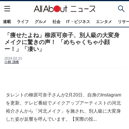
連載
ライフ
グルメ
社会
IT・ビジネス
エンタメ
リサ
「痩せたよね」柳原可奈子、別人級の大変身
メイクに驚きの声！ 「めちゃくちゃ小顔
ー！」「凄い」
2024.02.21
小林 清峰
タレントの柳原可奈子さんが2月20日、自身のInstagram
を更新。テレビ番組でメイクアップアーティストの河北
裕介さんから「河北メイク」を施され、別人級に大変身
した姿が反響を呼んでいます。【実際の投...