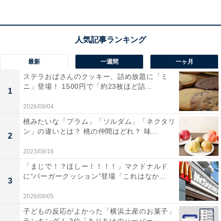
こだわったお弁当となりました。
最新
一週間
一ヶ月
ステラおばさんのクッキー、詰め放題に「ミ
ニ」登場！ 1500円で「約23枚ほど詰...
1
2026/08/04
桃みたいな「プラム」「ソルダム」「ネクタリ
ン」の違いとは？ 桃の仲間はどれ？ 味...
2
2023/08/16
「まじで！？ほしー！！！！」マクドナルド
に“バーガークッション”登場「これはなか...
3
第3弾は「世の中のもったいない」に注目
2026/08/05
子どもの反応がよかった「横浜土産のお菓子」