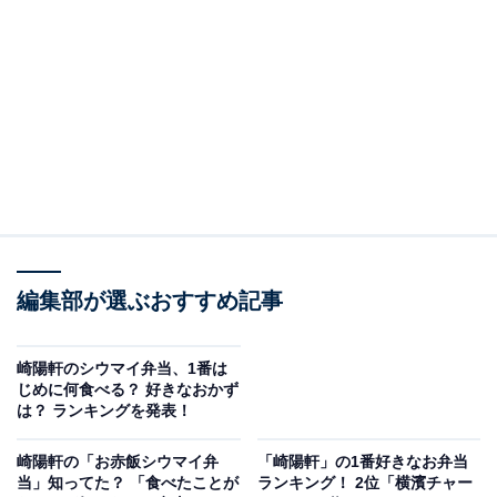
第1弾では、「シウマイ弁当」などの生産工程で発生す
る規格外のサイズや形、余剰となってしまった食材など
を活用し、3者で協議しながら
「もったいない」を新た
な形で見直し
ました。
当日製造で余った食材を活用してつくられたこのお弁当
はレギュラー商品の製造後から作り始めるため、期間中
の
各日16:00から販売
。連日完売するほど人気を博しま
した。
編集部が選ぶおすすめ記事
筆者も第1弾の「もったいない」を見直そう弁当を食べ
てみましたが、生産余剰分の
「シウマイ」のあんをメン
崎陽軒のシウマイ弁当、1番は
チカツ
にするなど、工夫をこらした内容でした。
じめに何食べる？ 好きなおかず
は？ ランキングを発表！
パッケージには良品計画 横浜事業部が横浜市資源循環局
崎陽軒の「お赤飯シウマイ弁
「崎陽軒」の1番好きなお弁当
と連携し、「
脱プラスチック
」に取り組んだ容器や箸な
当」知ってた？ 「食べたことが
ランキング！ 2位「横濱チャー