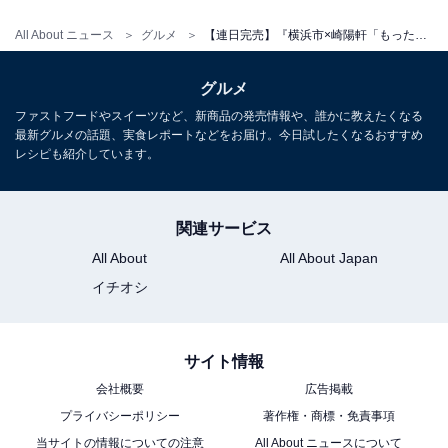
All About ニュース
グルメ
【連日完売】『横浜市×崎陽軒「もったいない」を見直そう弁当』第3弾が発売！ 購入できる店舗はどこ？
グルメ
ファストフードやスイーツなど、新商品の発売情報や、誰かに教えたくなる
最新グルメの話題、実食レポートなどをお届け。今日試したくなるおすすめ
レシピも紹介しています。
関連サービス
All About
All About Japan
イチオシ
サイト情報
会社概要
広告掲載
プライバシーポリシー
著作権・商標・免責事項
当サイトの情報についての注意
All About ニュースについて