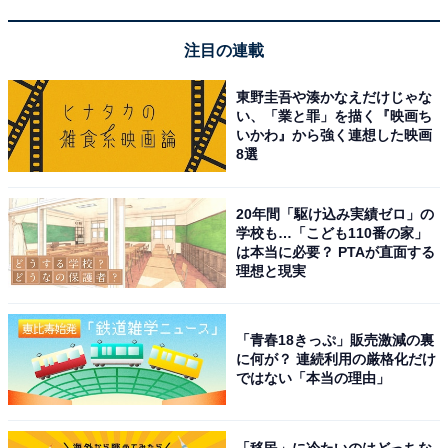
ラス
」を横浜丸魚より仕入れ、ごはんが進む
竜田揚げ
に
使用します。ハラスは魚で1番脂ののった部位で、マグ
注目の連載
ロでいえば大トロにあたるそうです。
東野圭吾や湊かなえだけじゃな
い、「業と罪」を描く『映画ち
いかわ』から強く連想した映画
『横浜市×崎陽軒「もったいな
次ページ
8選
い」を見直そう弁当3』の内容
20年間「駆け込み実績ゼロ」の
学校も…「こども110番の家」
は本当に必要？ PTAが直面する
理想と現実
「青春18きっぷ」販売激減の裏
に何が？ 連続利用の厳格化だけ
ではない「本当の理由」
「移民」に冷たいのはどっちな