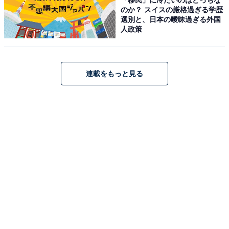
のか？ スイスの厳格過ぎる学歴
選別と、日本の曖昧過ぎる外国
人政策
こちらもおすすめ
希少な福井の黄金の梅を使用！ 崎陽軒からプレ
連載をもっと見る
ミアムの名を冠した「横濱月餅」登場【実食リ
ポ】
1
2
3