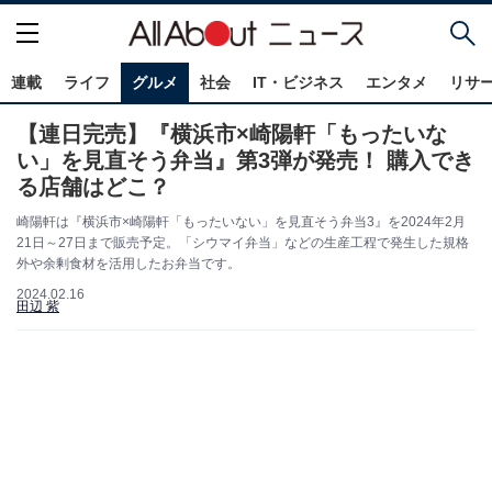
連載
ライフ
グルメ
社会
IT・ビジネス
エンタメ
リサ
【連日完売】『横浜市×崎陽軒「もったいな
い」を見直そう弁当』第3弾が発売！ 購入でき
る店舗はどこ？
崎陽軒は『横浜市×崎陽軒「もったいない」を見直そう弁当3』を2024年2月
21日～27日まで販売予定。「シウマイ弁当」などの生産工程で発生した規格
外や余剰食材を活用したお弁当です。
2024.02.16
田辺 紫