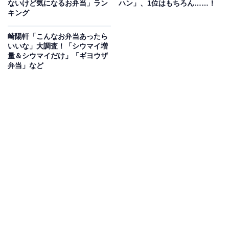
どの包材が使われていました。崎陽軒が手掛けた懸け紙
ないけど気になるお弁当」ラン
ハン」、1位はもちろん……！
キング
は、ナチュラルでシンプルなデザインで、印象に残って
います。
崎陽軒「こんなお弁当あったら
いいな」大調査！「シウマイ増
量＆シウマイだけ」「ギヨウザ
弁当」など
2022年10月に発売された『横浜市×崎陽軒「もったいない」を見直そう弁
当2』
2022年10月
の第2弾では、崎陽軒の期間限定製品で使わ
れていた食材の有効活用をテーマとし、環境にも味にも