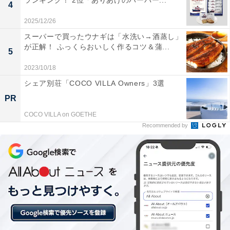
ランキング！ 2位「ありあけのハーバー...
4
2025/12/26
スーパーで買ったウナギは「水洗い→酒蒸し」
が正解！ ふっくらおいしく作るコツ＆蒲...
5
2023/10/18
シェア別荘「COCO VILLA Owners」3選
PR
COCO VILLA on GOETHE
Recommended by
『横浜市×崎陽軒「もったいない」を見直そう弁当3』（税込920円）
第3弾となる今回は、これまでのコンセプトを踏襲しつ
つ、新たに「
世の中のもったいない
」にも注目。少量し
か取れないため市場に流通しなかった、刺身用の太刀魚
フィーレを作る工程で出る端材「
神奈川県産太刀魚のハ