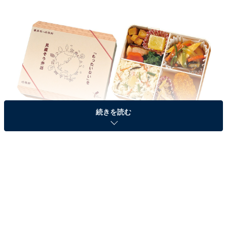
続きを読む
2022年6月に発売された『横浜市×崎陽軒「もったいない」を見直そう弁
当』
『
横浜市×崎陽軒「もったいない」を見直そう弁当
』
は、
2022年6月
に初めて誕生したお弁当。
崎陽軒
と
横浜
市資源循環局
、
良品計画 横浜事業部
との取り組みの一環
として発売されました。