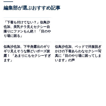
編集部が選ぶおすすめ記事
「下着も付けてない？」似鳥沙
也加、美乳チラ見えセクシー自
撮りにファンもん絶！ 「目のや
り場に困る」
似鳥沙也加、下半身露出のギリ
似鳥沙也加、ベッドで洋服脱ぎ
ギリ見えそうな際どいポーズ披
かけの下着あらわなセクシー写
露！ 「あまりにもセクシーすぎ
真に「目のやり場に困ってしま
ます」
います」の声