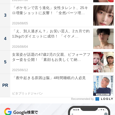
2026/07/30
「ポケモンで言う進化」女性タレント、25キ
ロ増量ショットに反響！ 「全然パーツ埋...
3
2026/08/05
「え、別人過ぎん？」お笑い芸人、2カ月で約
12kgのダイエットに成功！ 「イケメ...
4
2026/08/04
女装姿が話題の47歳2児の父親、ビフォーアフ
ター姿を公開！ 「素顔もお美しくて納...
5
2025/06/12
「夜中起きる原因は脳」4時間睡眠の人必見
PR
ビタブリッドジャパン
Recommended by