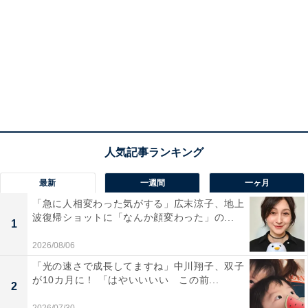
最新
一週間
一ヶ月
「急に人相変わった気がする」広末涼子、地上
波復帰ショットに「なんか顔変わった」の...
1
2026/08/06
「光の速さで成長してますね」中川翔子、双子
が10カ月に！ 「はやいいいい この前...
2