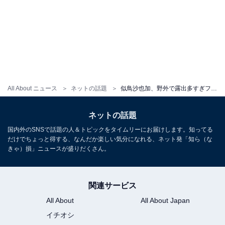
All About ニュース
ネットの話題
似鳥沙也加、野外で露出多すぎファッション公開！ 「めちゃんこ可愛いすぎるんやけど」「美しいです」
ネットの話題
国内外のSNSで話題の人＆トピックをタイムリーにお届けします。知ってる
だけでちょっと得する、なんだか楽しい気分になれる、ネット発「知ら（な
きゃ）損」ニュースが盛りだくさん。
関連サービス
All About
All About Japan
イチオシ