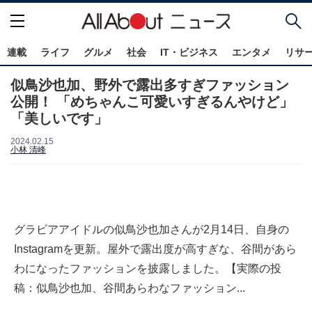
連載
ライフ
グルメ
社会
IT・ビジネス
エンタメ
リサ
似鳥沙也加、野外で露出多すぎファッション
公開！ 「めちゃんこ可愛いすぎるんやけど」
「美しいです」
2024.02.15
小林 清峰
グラビアアイドルの似鳥沙也加さんが2月14日、自身の
Instagramを更新。屋外で露出度が高すぎな、谷間があら
わになったファッションを披露しました。【実際の投
稿：似鳥沙也加、谷間あらわなファッション...