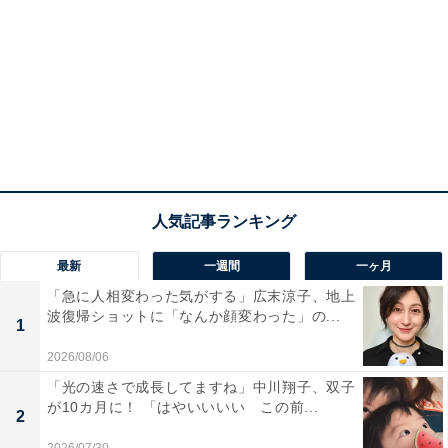
最新
一週間
一ヶ月
「急に人相変わった気がする」広末涼子、地上
波復帰ショットに「なんか顔変わった」の...
1
2026/08/06
「光の速さで成長してますね」中川翔子、双子
が10カ月に！ 「はやいいいい この前...
2