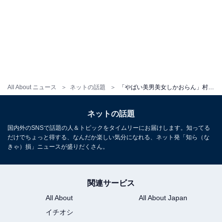
All About ニュース
ネットの話題
「やばい美男美女しかおらん」村重杏奈、美形すぎる家族との旅行ショット公開！ 「美系ファミリー」
ネットの話題
国内外のSNSで話題の人＆トピックをタイムリーにお届けします。知ってる
だけでちょっと得する、なんだか楽しい気分になれる、ネット発「知ら（な
きゃ）損」ニュースが盛りだくさん。
関連サービス
All About
All About Japan
イチオシ