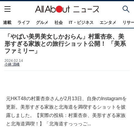
連載
ライフ
グルメ
社会
IT・ビジネス
エンタメ
リサ
「やばい美男美女しかおらん」村重杏奈、美
形すぎる家族との旅行ショット公開！ 「美系
ファミリー」
2024.02.14
小林 清峰
元HKT48の村重杏奈さんが2月13日、自身のInstagramを
更新。美形すぎる家族と北海道を満喫するショットを披
露しました。【実際の投稿：村重杏奈、美形すぎる家族
と北海道満喫！】「北海道すっっっご...