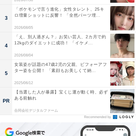
2026/07/30
「ポケモンで言う進化」女性タレント、25キ
ロ増量ショットに反響！ 「全然パーツ埋...
3
2026/08/05
「え、別人過ぎん？」お笑い芸人、2カ月で約
12kgのダイエットに成功！ 「イケメ...
4
2026/08/04
女装姿が話題の47歳2児の父親、ビフォーアフ
ター姿を公開！ 「素顔もお美しくて納...
5
2025/06/12
【当選した人が暴露】宝くじ運が動く時、必ず
ある前触れ
PR
合同会社デジタルファーム
Recommended by