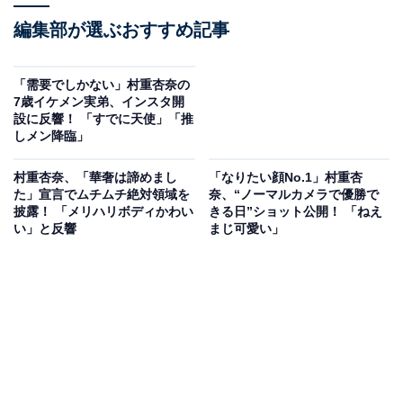
編集部が選ぶおすすめ記事
「需要でしかない」村重杏奈の
7歳イケメン実弟、インスタ開
設に反響！ 「すでに天使」「推
しメン降臨」
村重杏奈、「華奢は諦めまし
「なりたい顔No.1」村重杏
た」宣言でムチムチ絶対領域を
奈、“ノーマルカメラで優勝で
披露！ 「メリハリボディかわい
きる日”ショット公開！ 「ねえ
い」と反響
まじ可愛い」