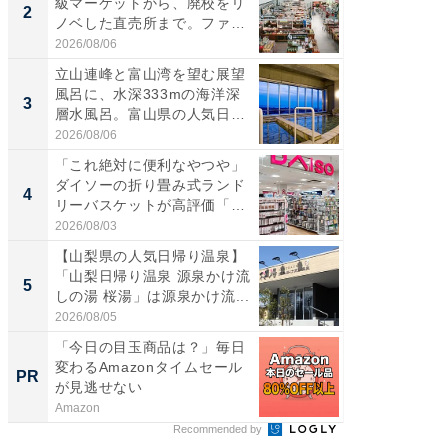
級マーケットから、廃校をリ
「鈴鹿天
2
2
ノベした直売所まで。ファ
は100
ー...
2026/08/06
2026/08/0
立山連峰と富山湾を望む展望
ステラ
風呂に、水深333mの海洋深
詰め放題
3
3
層水風呂。富山県の人気日
00円で「
帰...
2026/08/06
2026/08/0
「これ絶対に便利なやつや」
「ミニオ
ダイソーの折り畳み式ランド
ッグ！ 
4
4
リーバスケットが高評価「使
ど、夏限
わ...
2026/08/03
2026/08/0
【山梨県の人気日帰り温泉】
【埼玉
「山梨日帰り温泉 源泉かけ流
「行田天
5
5
しの湯 桜湯」は源泉かけ流...
は和の
が...
2026/08/05
2026/08/0
「今日の目玉商品は？」毎日
FINCH
変わるAmazonタイムセール
クセッ
PR
PR
が見逃せない
Amazon
FINCHI o
Recommended by