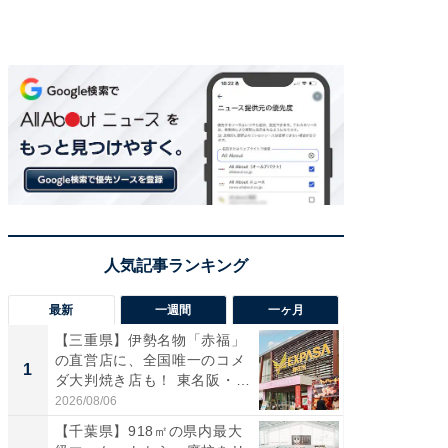
最新
一週間
一ヶ月
【三重県】伊勢名物「赤福」
【兵庫
の直営店に、全国唯一のコメ
ーメン
1
1
ダ大判焼き店も！ 東名阪・
再現した
伊...
道...
2026/08/06
2026/08/0
【千葉県】918㎡の県内最大
【三重