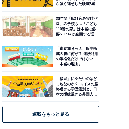
ら強く連想した映画8選
20年間「駆け込み実績ゼ
ロ」の学校も…「こども
110番の家」は本当に必
要？ PTAが直面する理想
と現実
「青春18きっぷ」販売激
減の裏に何が？ 連続利用
の厳格化だけではない
「本当の理由」
「移民」に冷たいのはど
っちなのか？ スイスの厳
格過ぎる学歴選別と、日
本の曖昧過ぎる外国人政
策
連載をもっと見る