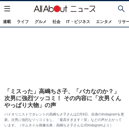
連載
ライフ
グルメ
社会
IT・ビジネス
エンタメ
リサ
「ミスった」高嶋ちさ子、「バカなのか？」
次男に強烈ツッコミ！ その内容に「次男くん
やっぱり大物」の声
バイオリニストでタレントの高嶋ちさ子さんは2月9日、自身のInstagramを更
新。次男に強烈なツッコミをし、「最高すぎます！笑」などの声が上がって
います。（サムネイル画像出典：高嶋ちさ子さん公式Instagramより）