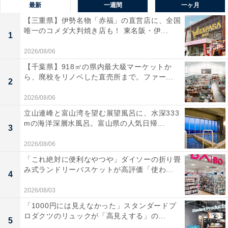
最新
一週間
一ヶ月
【三重県】伊勢名物「赤福」の直営店に、全国
唯一のコメダ大判焼き店も！ 東名阪・伊...
1
2026/08/06
【千葉県】918㎡の県内最大級マーケットか
ら、廃校をリノベした直売所まで。ファー...
2
2026/08/06
立山連峰と富山湾を望む展望風呂に、水深333
mの海洋深層水風呂。富山県の人気日帰...
3
2026/08/06
「これ絶対に便利なやつや」ダイソーの折り畳
み式ランドリーバスケットが高評価「使わ...
4
2026/08/03
「1000円には見えなかった」スタンダードプ
ロダクツのリュックが「高見えする」の...
5