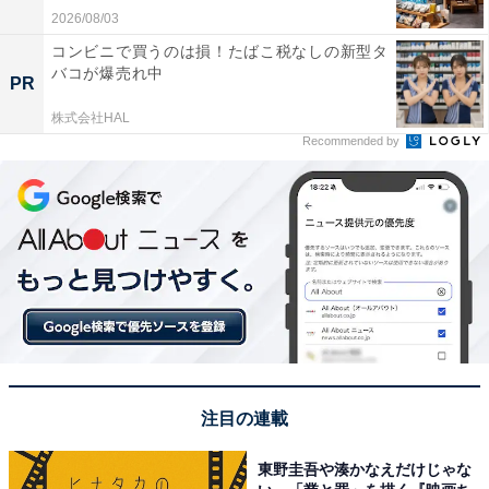
2026/08/03
コンビニで買うのは損！たばこ税なしの新型タ
バコが爆売れ中
PR
株式会社HAL
Recommended by
注目の連載
東野圭吾や湊かなえだけじゃな