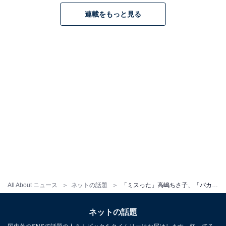
連載をもっと見る
All About ニュース
ネットの話題
「ミスった」高嶋ちさ子、「バカなのか？」次男に強烈ツッコミ！ その内容に「次男くんやっぱり大物」の声
ネットの話題