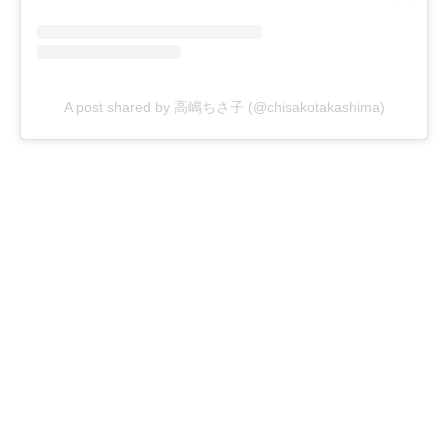
A post shared by 高嶋ちさ子 (@chisakotakashima)