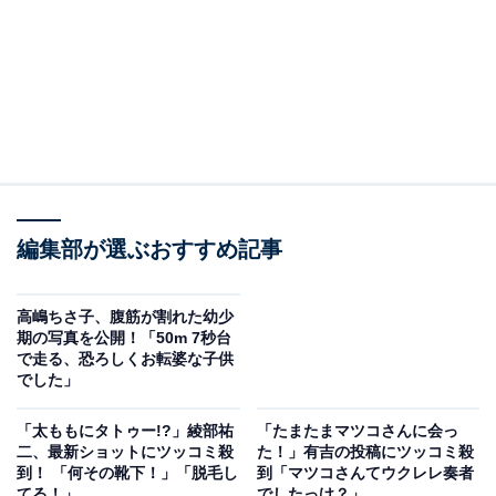
編集部が選ぶおすすめ記事
高嶋ちさ子、腹筋が割れた幼少
期の写真を公開！「50m 7秒台
で走る、恐ろしくお転婆な子供
でした」
「太ももにタトゥー!?」綾部祐
「たまたまマツコさんに会っ
二、最新ショットにツッコミ殺
た！」有吉の投稿にツッコミ殺
到！ 「何その靴下！」「脱毛し
到「マツコさんてウクレレ奏者
てる！」
でしたっけ？」