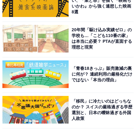
い、「業と罪」を描く『映画ち
いかわ』から強く連想した映画
8選
20年間「駆け込み実績ゼロ」の
学校も…「こども110番の家」
は本当に必要？ PTAが直面する
理想と現実
「青春18きっぷ」販売激減の裏
に何が？ 連続利用の厳格化だけ
ではない「本当の理由」
「移民」に冷たいのはどっちな
のか？ スイスの厳格過ぎる学歴
選別と、日本の曖昧過ぎる外国
人政策