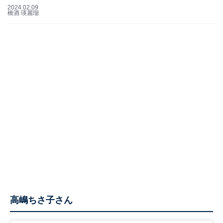
2024.02.09
橋酒 瑛麗瑠
高嶋ちさ子さん