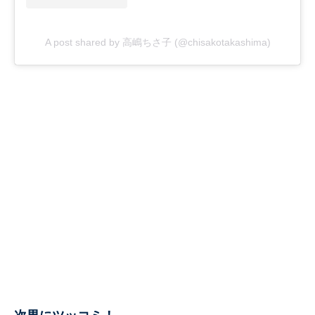
A post shared by 高嶋ちさ子 (@chisakotakashima)