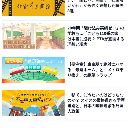
い、「業と罪」を描く『映画ち
いかわ』から強く連想した映画
8選
20年間「駆け込み実績ゼロ」の
学校も…「こども110番の家」
は本当に必要？ PTAが直面する
理想と現実
【要注意】東京駅で絶対にハマ
る「最遠ホーム」と「メトロ乗
り換え」の絶望トラップ
「移民」に冷たいのはどっちな
のか？ スイスの厳格過ぎる学歴
選別と、日本の曖昧過ぎる外国
人政策