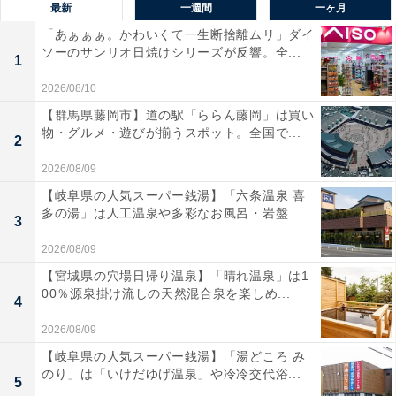
最新
一週間
一ヶ月
「あぁぁぁ。かわいくて一生断捨離ムリ」ダイ
ソーのサンリオ日焼けシリーズが反響。全...
1
2026/08/10
【群馬県藤岡市】道の駅「ららん藤岡」は買い
物・グルメ・遊びが揃うスポット。全国で...
2
2026/08/09
【岐阜県の人気スーパー銭湯】「六条温泉 喜
多の湯」は人工温泉や多彩なお風呂・岩盤...
3
2026/08/09
【宮城県の穴場日帰り温泉】「晴れ温泉」は1
00％源泉掛け流しの天然混合泉を楽しめ...
4
2026/08/09
【岐阜県の人気スーパー銭湯】「湯どころ み
のり」は「いけだゆげ温泉」や冷冷交代浴...
5