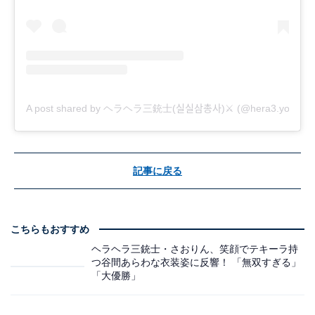
A post shared by ヘラヘラ三銃士(실실삼총사)⚔️ (@hera3.youtube
記事に戻る
こちらもおすすめ
ヘラヘラ三銃士・さおりん、笑顔でテキーラ持
つ谷間あらわな衣装姿に反響！ 「無双すぎる」
「大優勝」