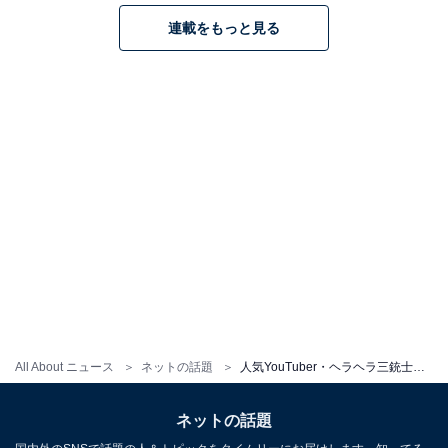
連載をもっと見る
All About ニュース
ネットの話題
人気YouTuber・ヘラヘラ三銃士、谷間あらわな“密着”水着ショット公開！ 『ヤンマガ』未公開カット
ネットの話題