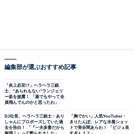
編集部が選ぶおすすめ記事
「炎上必至!?」ヘラヘラ三銃
士、“あられもない”ランジェリ
ー姿を披露！ 「薬でもやって全
員飛んでんのかと思ったわ」
DJ社長、ヘラヘラ三銃士・あり
「胸でかい」人気YouTuber・
しゃんにプロポーズしていた過
きりたんぽ、レアな水着ショッ
去を告白！ 「『一夫多妻だから
トで美谷間あらわ！ 「ビジュ良
無理！』って断られました」
すぎん？？」