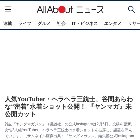
連載
ライフ
グルメ
社会
IT・ビジネス
エンタメ
リサ
人気YouTuber・ヘラヘラ三銃士、谷間あらわ
な“密着”水着ショット公開！ 『ヤンマガ』未
公開カット
雑誌『ヤングマガジン』（講談社）の公式Instagramは2月5日、投稿を更新。
女性3人組YouTuber・ヘラヘラ三銃士の水着ショットを披露し、話題を呼ん
でいます。（サムネイル画像出典：『ヤングマガジン』編集部公式Instagram