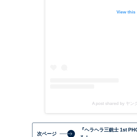
View this
A post shared by ヤ
『ヘラヘラ三銃士 1st P
次ページ