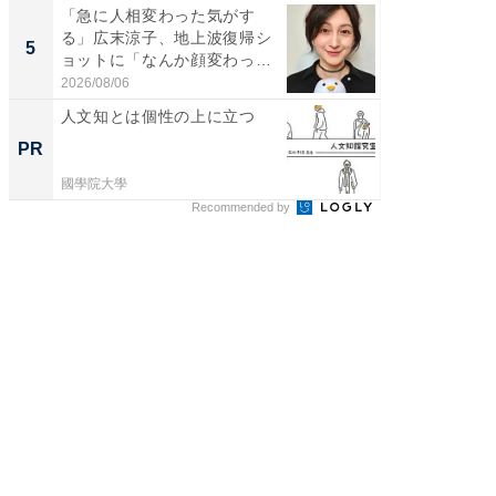
「急に人相変わった気がす
「脳がバ
る」広末涼子、地上波復帰シ
装姿が話
5
5
ョットに「なんか顔変わっ
のお父さ
た」の...
2026/08/06
2026/08/0
人文知とは個性の上に立つ
人文知
値のあ
PR
PR
國學院大學
國學院大
Recommended by