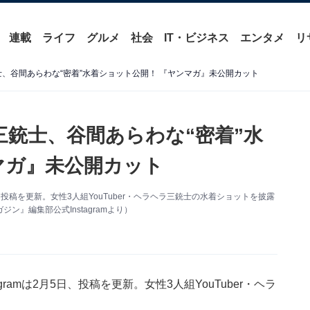
連載
ライフ
グルメ
社会
IT・ビジネス
エンタメ
リ
三銃士、谷間あらわな“密着”水着ショット公開！ 『ヤンマガ』未公開カット
ラ三銃士、谷間あらわな“密着”水
マガ』未公開カット
日、投稿を更新。女性3人組YouTuber・ヘラヘラ三銃士の水着ショットを披露
』編集部公式Instagramより）
ramは2月5日、投稿を更新。女性3人組YouTuber・ヘラ