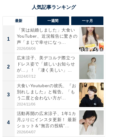
最新
一週間
一ヶ月
「実は結婚しました」大食い
「さす
YouTuber、近況報告に驚きの
は」高
1
1
声「まじで幸せになっ...
災地を
「カ...
2026/08/06
2026/08/0
広末涼子、美デコルテ際立つ
「女の
ドレス姿で「嬉しいお知らせ
介、バ
2
2
が…」！ 「凄く美しい」
らのプレ
「透...
愛...
2024/07/12
2026/08/0
大食いYoutuberの彼氏、『お
「脚が
別れしました』と報告。「も
横川尚
3
3
う二度と会わない方が...
ムキな姿
刃...
2024/11/06
2026/08/0
活動再開の広末涼子、1年1カ
「え、
月ぶりにインスタ更新！ 最新
芸人、2
4
4
ショット＆“無言の投稿”...
エットに
2026/04/07
2026/08/0