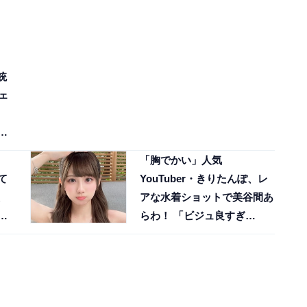
銃
ェ
っ
「胸でかい」人気
て
YouTuber・きりたんぽ、レ
アな水着ショットで美谷間あ
ら
らわ！ 「ビジュ良すぎ
ん？？」