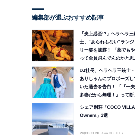
編集部が選ぶおすすめ記事
「炎上必至!?」ヘラヘラ三
士、“あられもない”ランジ
リー姿を披露！ 「薬でもや
って全員飛んでんのかと思
たわ」
DJ社長、ヘラヘラ三銃士・
ありしゃんにプロポーズし
いた過去を告白！ 「『一夫
多妻だから無理！』って断
れました」
シェア別荘「COCO VILLA
Owners」3選
PR(COCO VILLA on GOETHE)