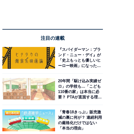
注目の連載
『スパイダーマン：ブラ
ンド・ニュー・デイ』が
「史上もっとも優しいヒ
ーロー映画」になった理
由。予習したい作品は？
20年間「駆け込み実績ゼ
ロ」の学校も…「こども
110番の家」は本当に必
要？ PTAが直面する理想
と現実
「青春18きっぷ」販売激
減の裏に何が？ 連続利用
の厳格化だけではない
「本当の理由」