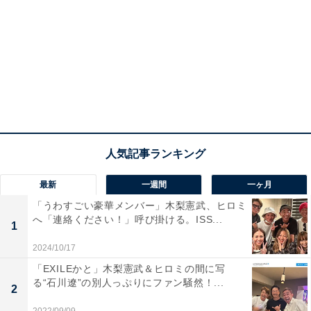
最新
一週間
一ヶ月
「うわすごい豪華メンバー」木梨憲武、ヒロミ
へ「連絡ください！」呼び掛ける。ISS...
1
2024/10/17
「EXILEかと」木梨憲武＆ヒロミの間に写
る“石川遼”の別人っぷりにファン騒然！...
2