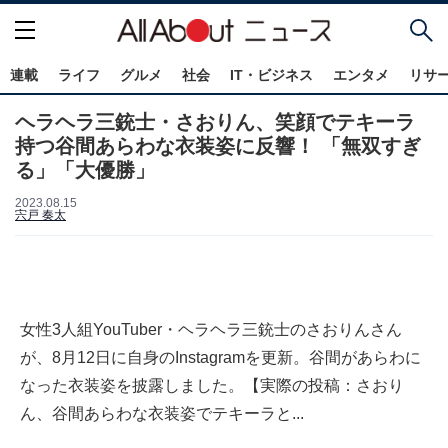
連載
ライフ
グルメ
社会
IT・ビジネス
エンタメ
リサ
ヘラヘラ三銃士・さおりん、笑顔でテキーラ
持つ谷間あらわな衣装姿に反響！ 「無双すぎ
る」「大優勝」
2023.08.15
宍戸 奏太
女性3人組YouTuber・ヘラヘラ三銃士のさおりんさん
が、8月12日に自身のInstagramを更新。谷間があらわに
なった衣装姿を披露しました。【実際の投稿：さおり
ん、谷間あらわな衣装姿でテキーラと...