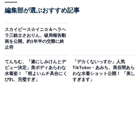
編集部が選ぶおすすめ記事
スカイピース☆イニ☆＆ヘラヘ
ラ三銃士さおりん、破局報告動
画を公開。約1年半の交際に終
止符
てんちむ、「遂にしみけんとデ
「デカくないっすか」人気
ビュー決定」美ボディあらわな
TikToker・あみち、美谷間あら
水着姿！ 「程よいムチ具合にく
わな水着ショット公開！ 「美し
びれ、完璧すぎ」
すぎます」