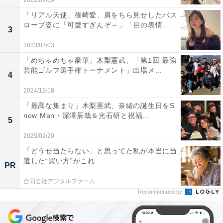
2022/09/09
「リアル天使」篠崎愛、肩をちら見せしたバス
ローブ姿に「可愛すぎんぞ～」「目の表情...
3
2023/03/03
「めちゃめちゃ豪華」木梨憲武、「第1回 最強
芸能ゴルフ選手権トーナメント」出場メ...
4
2024/12/18
「最高な集まり」木梨憲武、奈緒の誕生日をS
now Man・深澤辰哉＆光石研と祝福...
5
2025/02/20
「どうせ当たらない」と思ってた私が本当に当
選した“買い方”がこれ
PR
合同会社デジタルファーム
Recommended by