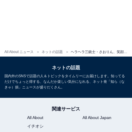
All About ニュース
ネットの話題
ヘラヘラ三銃士・さおりん、笑顔でテキーラ持つ谷間あらわな衣装姿に反響！ 「無双すぎる」「大優勝」
ネットの話題
国内外のSNSで話題の人＆トピックをタイムリーにお届けします。知ってる
だけでちょっと得する、なんだか楽しい気分になれる、ネット発「知ら（な
きゃ）損」ニュースが盛りだくさん。
関連サービス
All About
All About Japan
イチオシ