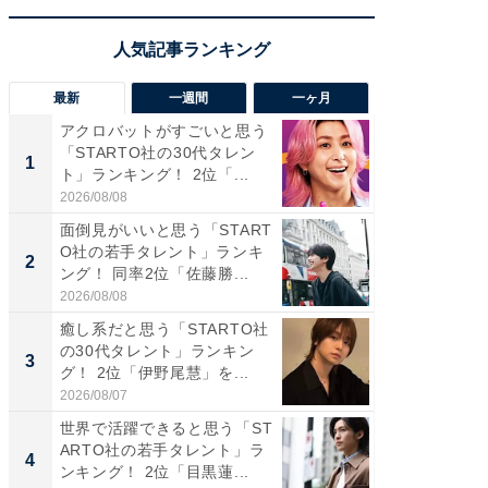
最新
一週間
一ヶ月
アクロバットがすごいと思う
癒し系だ
「STARTO社の30代タレン
の若手
1
1
ト」ランキング！ 2位「...
グ！ 2
2026/08/08
2026/08/0
面倒見がいいと思う「START
癒し系だ
O社の若手タレント」ランキ
の30代
2
2
ング！ 同率2位「佐藤勝...
グ！ 2
2026/08/08
2026/08/0
癒し系だと思う「STARTO社
「パフ
の30代タレント」ランキン
思うST
3
3
グ！ 2位「伊野尾慧」を...
ンキング
2026/08/07
2026/08/0
世界で活躍できると思う「ST
ギャップ
ARTO社の若手タレント」ラ
RTO社
4
4
ンキング！ 2位「目黒蓮...
キング！