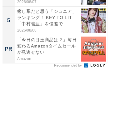
2026/08/07
2026/08/0
癒し系だと思う「ジュニア」
世界で活
ランキング！ KEY TO LIT
ARTO
5
5
「中村嶺亜」を僅差で...
ンキング
2026/08/08
2026/08/0
「今日の目玉商品は？」毎日
【大人
変わるAmazonタイムセール
で快適
PR
PR
が見逃せない
Amazon
アイリス
Recommended by