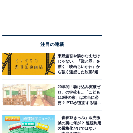
注目の連載
東野圭吾や湊かなえだけ
じゃない、「業と罪」を
描く『映画ちいかわ』か
ら強く連想した映画8選
20年間「駆け込み実績ゼ
ロ」の学校も…「こども
110番の家」は本当に必
要？ PTAが直面する理想
と現実
「青春18きっぷ」販売激
減の裏に何が？ 連続利用
の厳格化だけではない