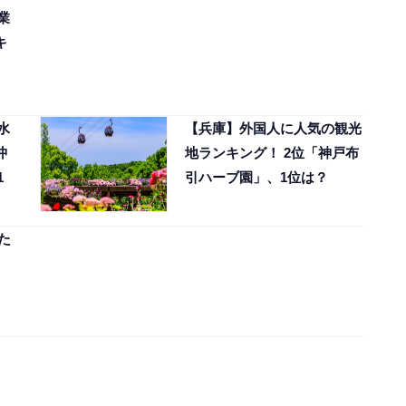
業
キ
水
【兵庫】外国人に人気の観光
沖
地ランキング！ 2位「神戸布
1
引ハーブ園」、1位は？
た