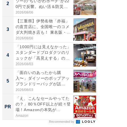
ソーの“ちいかわポーチ”が22
の直営
2
2
0円で反響。ぬい活＆防災...
ダ大判焼
伊...
2026/08/06
2026/08/0
【三重県】伊勢名物「赤福」
【千葉県
の直営店に、全国唯一のコメ
級マー
3
3
ダ大判焼き店も！ 東名阪・
ノベし
伊...
ー...
2026/08/06
2026/08/0
「1000円には見えなかった」
ステラ
スタンダードプロダクツのリ
詰め放題
4
4
ュックが「高見えする」の...
00円で「
2026/08/03
2026/08/0
「面白いのあったから購
立山連
入〜」ダイソーのポップアッ
風呂に、
5
5
プランドリーバッグが話
層水風
題。“さま...
帰...
2026/08/03
2026/08/0
「え、こんなセールやってた
arro
の？」80％OFF以上が続々登
いレベ
PR
PR
場！Amazonの本気が...
Amazon
arrows
Recommended by