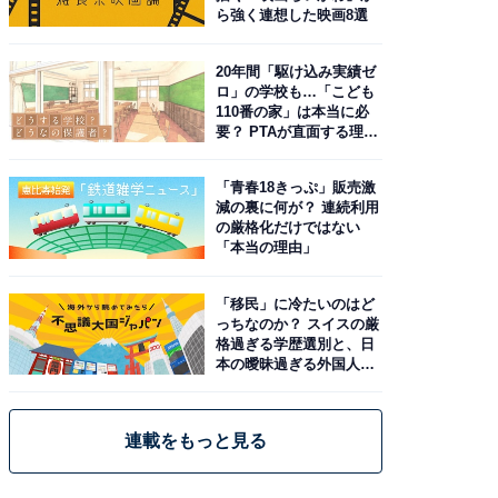
ら強く連想した映画8選
20年間「駆け込み実績ゼ
ロ」の学校も…「こども
110番の家」は本当に必
要？ PTAが直面する理想
と現実
「青春18きっぷ」販売激
減の裏に何が？ 連続利用
の厳格化だけではない
「本当の理由」
「移民」に冷たいのはど
っちなのか？ スイスの厳
格過ぎる学歴選別と、日
本の曖昧過ぎる外国人政
策
連載をもっと見る