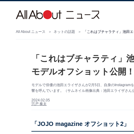
All About ニュース
ネットの話題
「これはブチャラティ」池田エ
「これはブチャラティ」
モデルオフショット公開！
モデルで俳優の池田エライザさんが2月5日、自身のInstagr
響を呼んでいます。（サムネイル画像出典：池田エライザさん公式In
2024.02.05
宍戸 奏太
「JOJO magazine オフショット2」