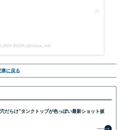
ELAIZA IKEDA (@elaiza_ikd)
記事に戻る
“穴だらけ”タンクトップが色っぽい最新ショット披