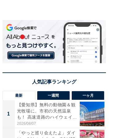
最新
一週間
一ヶ月
【愛知県】無料の動物園＆観
【兵庫
光牧場に、市初の天然温泉
ーメン
1
1
も！ 高速道路のハイウェイオ
再現した
ア...
道...
2026/08/07
2026/08/0
「やっと巡り会えたよ」ダイ
【三重