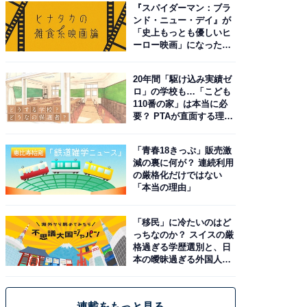
『スパイダーマン：ブラ
ンド・ニュー・デイ』が
「史上もっとも優しいヒ
ーロー映画」になった理
由。予習したい作品は？
20年間「駆け込み実績ゼ
ロ」の学校も…「こども
110番の家」は本当に必
要？ PTAが直面する理想
と現実
「青春18きっぷ」販売激
減の裏に何が？ 連続利用
の厳格化だけではない
「本当の理由」
「移民」に冷たいのはど
っちなのか？ スイスの厳
格過ぎる学歴選別と、日
本の曖昧過ぎる外国人政
策
連載をもっと見る