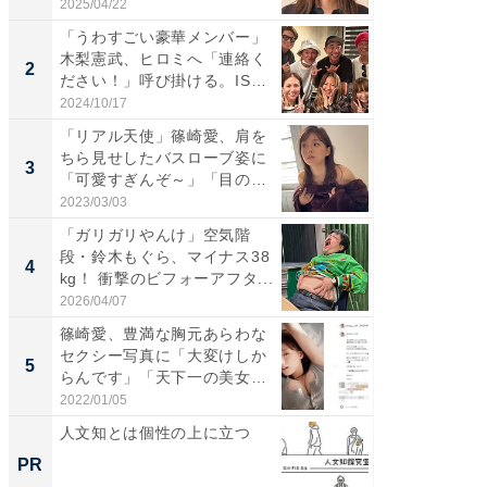
表...
「カ...
2025/04/22
2026/08/0
「うわすごい豪華メンバー」
「女の
木梨憲武、ヒロミへ「連絡く
介、バ
2
2
ださい！」呼び掛ける。IS
らのプレ
S...
愛...
2024/10/17
2026/08/0
「リアル天使」篠崎愛、肩を
「脚が
ちら見せしたバスローブ姿に
横川尚
3
3
「可愛すぎんぞ～」「目の表
ムキな姿
情...
刃...
2023/03/03
2026/08/0
「ガリガリやんけ」空気階
「え、
段・鈴木もぐら、マイナス38
芸人、2
4
4
kg！ 衝撃のビフォーアフタ...
エットに
2026/04/07
2026/08/0
篠崎愛、豊満な胸元あらわな
「脳がバ
セクシー写真に「大変けしか
装姿が話
5
5
らんです」「天下一の美女で
のお父さ
す...
2022/01/05
2026/08/0
人文知とは個性の上に立つ
八つの
マタノ
PR
PR