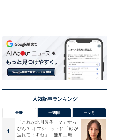
最新
一週間
一ヶ月
「これが北川景子！？」すっ
「さす
ぴん？ オフショットに「顔が
は」高
1
1
疲れてますね」「無加工無
災地を