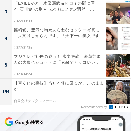
「EXILEかと」木梨憲武＆ヒロミの間に写
る“石川遼”の別人っぷりにファン騒然！...
3
2022/09/09
篠崎愛、豊満な胸元あらわなセクシー写真に
「大変けしからんです」「天下一の美女です...
4
2022/01/05
フジテレビ社長の姿も！ 木梨憲武、豪華芸能
人の大集合ショットに「素敵でカッコいい...
5
2023/09/29
【宝くじの裏技】当たる側に回るか、このまま
か
PR
合同会社デジタルファーム
Recommended by