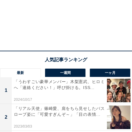
最新
一週間
一ヶ月
「うわすごい豪華メンバー」木梨憲武、ヒロミ
へ「連絡ください！」呼び掛ける。ISS...
1
2024/10/17
「リアル天使」篠崎愛、肩をちら見せしたバス
ローブ姿に「可愛すぎんぞ～」「目の表情...
2
2023/03/03