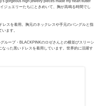
 high jewelry pieces made my heart flutter
!（ティファニーのハイジュエリーたちにときめいて、胸が高鳴る時間でし
ードレスを着用。胸元のネックレスや手元のバングルと指
ています。
グループ・BLACKPINKのロゼさんとの横並びスリーシ
になった黒いドレスを着用しています。世界的に活躍す
。