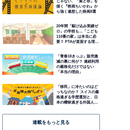
じゃない、「業と罪」を
描く『映画ちいかわ』か
ら強く連想した映画8選
20年間「駆け込み実績ゼ
ロ」の学校も…「こども
110番の家」は本当に必
要？ PTAが直面する理想
と現実
「青春18きっぷ」販売激
減の裏に何が？ 連続利用
の厳格化だけではない
「本当の理由」
「移民」に冷たいのはど
っちなのか？ スイスの厳
格過ぎる学歴選別と、日
本の曖昧過ぎる外国人政
策
連載をもっと見る