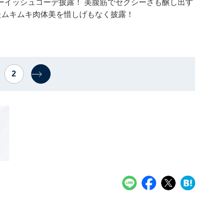
ーイッシュコーデ披露！ 美腹筋でセクシーさも醸し出す
げたムキムキ肉体美を惜しげもなく披露！
2