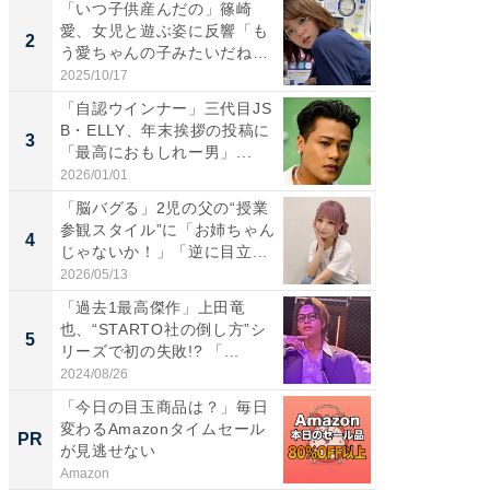
「いつ子供産んだの」篠崎
「女の
愛、女児と遊ぶ姿に反響「も
介、バ
2
2
う愛ちゃんの子みたいだね」
らのプレ
「完...
愛...
2025/10/17
2026/08/0
「自認ウインナー」三代目JS
「脚が
B・ELLY、年末挨拶の投稿に
横川尚
3
3
「最高におもしれー男」...
ムキな姿
刃...
2026/01/01
2026/08/0
「脳バグる」2児の父の“授業
「え、
参観スタイル”に「お姉ちゃん
芸人、2
4
4
じゃないか！」「逆に目立...
エットに
2026/05/13
2026/08/0
「過去1最高傑作」上田竜
「脳がバ
也、“STARTO社の倒し方”シ
装姿が話
5
5
リーズで初の失敗!? 「...
のお父さ
2024/08/26
2026/08/0
「今日の目玉商品は？」毎日
「今日
変わるAmazonタイムセール
変わるA
PR
PR
が見逃せない
が見逃
Amazon
Amazon