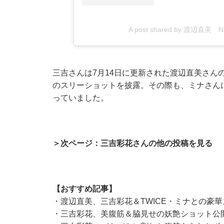
A post shared by 渡辺直美 Na
三吉さんは7月14日に更新された渡辺直美さんのIn
のスリーショットを披露。その際も、ミナさん
っていました。
＞次ページ：三吉彩花さんの他の投稿を見る
【おすすめ記事】
・
渡辺直美、三吉彩花＆TWICE・ミナとの豪
・
三吉彩花、美腹筋＆脇見せの妖艶ショット公