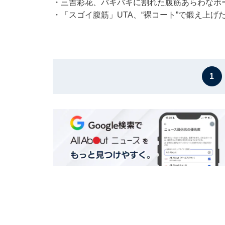
・
三吉彩花、バキバキに割れた腹筋あらわなボ
・
「スゴイ腹筋」UTA、“裸コート”で鍛え上
1