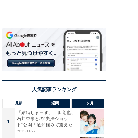
最新
一週間
一ヶ月
「結婚しまーす」上田竜也、
「さす
石井杏奈との“夫婦ショッ
は」高
1
1
ト”公開「通知欄みて震えた」
災地を
「...
「カ...
2025/11/27
2026/08/0