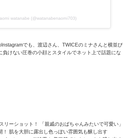
omi watanabe (@watanabenaomi703)
stagramでも、渡辺さん、TWICEのミナさんと横並び
に負けない圧巻の小顔とスタイルでネット上で話題にな
華スリーショット！ 「親戚のおばちゃんみたいで可愛い」
開！ 肌を大胆に露出し色っぽい雰囲気も醸し出す