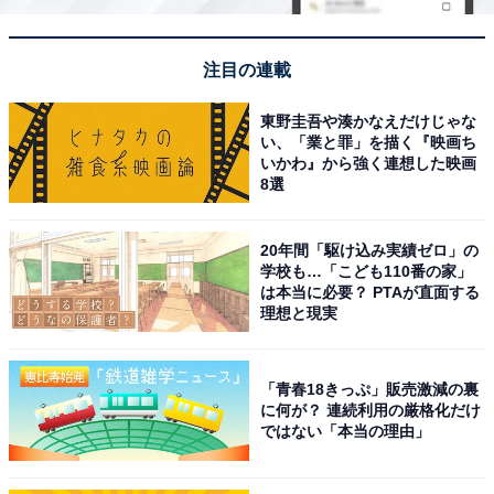
注目の連載
東野圭吾や湊かなえだけじゃな
い、「業と罪」を描く『映画ち
いかわ』から強く連想した映画
8選
20年間「駆け込み実績ゼロ」の
学校も…「こども110番の家」
は本当に必要？ PTAが直面する
理想と現実
「青春18きっぷ」販売激減の裏
に何が？ 連続利用の厳格化だけ
ではない「本当の理由」