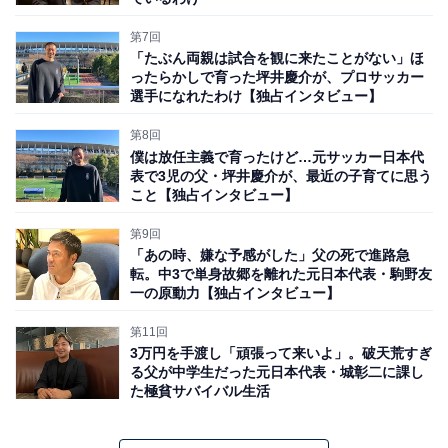
第7回
「たぶん両親は試合を観に来たことがない」ほ
ったらかしで育った坪井慶介が、プロサッカー
選手になれたわけ【独占インタビュー】
第8回
僕は放任主義で育ったけど…元サッカー日本代
表で3児の父・坪井慶介が、最近の子育てに思う
こと【独占インタビュー】
第9回
「あの時、嫌な予感がした」父の死で進路急
転。中3で単身故郷を離れた元日本代表・駒野友
一の原動力【独占インタビュー】
第11回
3万円を手渡し「頑張って来いよ」。破天荒すぎ
る父が中学生だった元日本代表・城彰二に課し
た極貧サバイバル生活