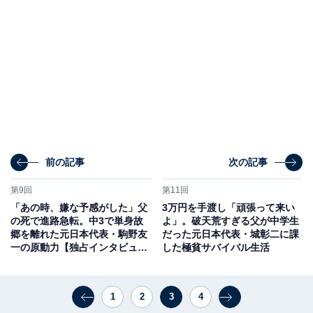
前の記事
次の記事
第9回
第11回
「あの時、嫌な予感がした」父
3万円を手渡し「頑張って来い
の死で進路急転。中3で単身故
よ」。破天荒すぎる父が中学生
郷を離れた元日本代表・駒野友
だった元日本代表・城彰二に課
一の原動力【独占インタビュ
した極貧サバイバル生活
ー】
1
2
3
4