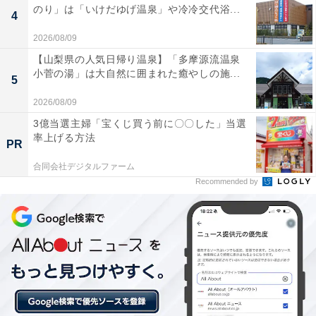
のり」は「いけだゆげ温泉」や冷冷交代浴...
4
2026/08/09
【山梨県の人気日帰り温泉】「多摩源流温泉
小菅の湯」は大自然に囲まれた癒やしの施...
5
2026/08/09
3億当選主婦「宝くじ買う前に〇〇した」当選
率上げる方法
PR
合同会社デジタルファーム
Recommended by