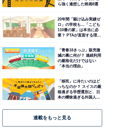
ら強く連想した映画8選
20年間「駆け込み実績ゼ
ロ」の学校も…「こども
110番の家」は本当に必
要？ PTAが直面する理想
と現実
「青春18きっぷ」販売激
減の裏に何が？ 連続利用
の厳格化だけではない
「本当の理由」
「移民」に冷たいのはど
っちなのか？ スイスの厳
格過ぎる学歴選別と、日
本の曖昧過ぎる外国人政
策
連載をもっと見る