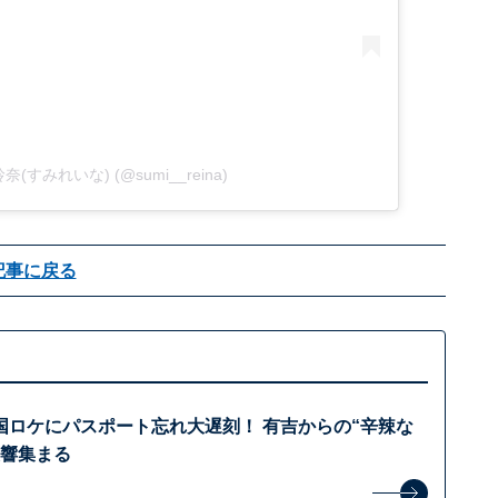
見玲奈(すみれいな) (@sumi__reina)
記事に戻る
国ロケにパスポート忘れ大遅刻！ 有吉からの“辛辣な
反響集まる