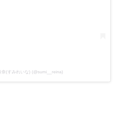
見玲奈(すみれいな) (@sumi__reina)