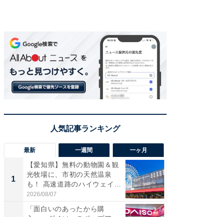
最新
一週間
一ヶ月
【愛知県】無料の動物園＆観
【兵庫
光牧場に、市初の天然温泉
ーメン
1
1
も！ 高速道路のハイウェイオ
再現した
ア...
道...
2026/08/07
2026/08/0
「面白いのあったから購
【三重