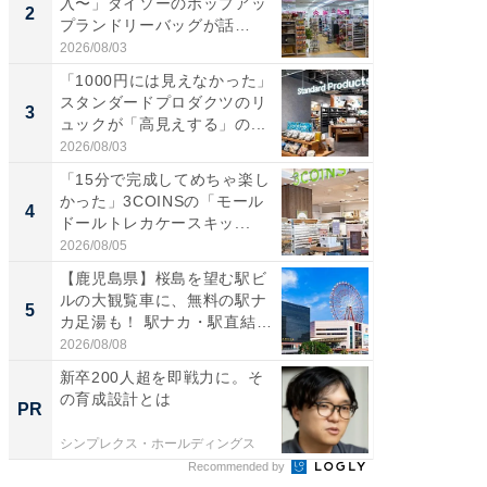
入〜」ダイソーのポップアッ
の直営
2
2
プランドリーバッグが話
ダ大判焼
題。“さま...
伊...
2026/08/03
2026/08/0
「1000円には見えなかった」
【千葉県
スタンダードプロダクツのリ
級マー
3
3
ュックが「高見えする」の...
ノベし
ー...
2026/08/03
2026/08/0
「15分で完成してめちゃ楽し
「100
かった」3COINSの「モール
スタン
4
4
ドールトレカケースキッ...
ュックが
2026/08/05
2026/08/0
【鹿児島県】桜島を望む駅ビ
立山連
ルの大観覧車に、無料の駅ナ
風呂に、
5
5
カ足湯も！ 駅ナカ・駅直結
層水風
ス...
帰...
2026/08/08
2026/08/0
新卒200人超を即戦力に。そ
新卒20
の育成設計とは
の育成
PR
PR
シンプレクス・ホールディングス
シンプレ
Recommended by