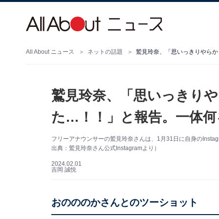
All About ニュース
ネットの話題
鷲見玲奈、「思いっきりやらか
鷲見玲奈、「思いっきりや
た…！！」と報告。一体何
フリーアナウンサーの鷲見玲奈さんは、1月31日に自身のInst
出典：鷲見玲奈さん公式Instagramより）
2024.02.01
吉岡 誠悦
おのののかさんとのツーショット