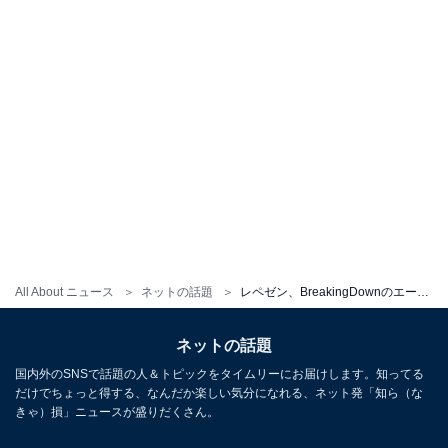
All About ニュース
ネットの話題
レペゼン、BreakingDownのエース飯田将成とのコラボに遅刻。ボディブローで「土下座の体制を取らせる新しい謝罪のさせ方」に絶賛の声
ネットの話題
国内外のSNSで話題の人＆トピックをタイムリーにお届けします。知ってる
だけでちょっと得する、なんだか楽しい気分になれる、ネット発「知ら（な
きゃ）損」ニュースが盛りだくさん。