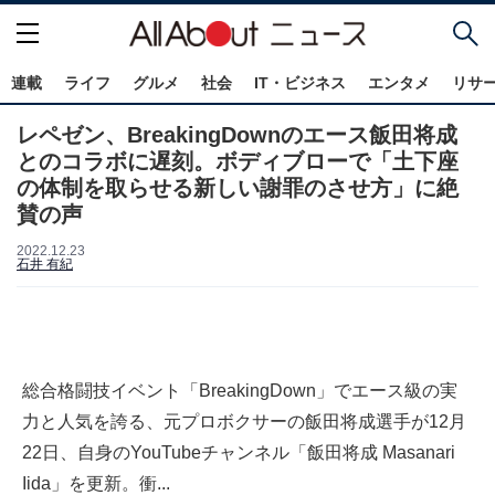
連載
ライフ
グルメ
社会
IT・ビジネス
エンタメ
リサ
レペゼン、BreakingDownのエース飯田将成
とのコラボに遅刻。ボディブローで「土下座
の体制を取らせる新しい謝罪のさせ方」に絶
賛の声
2022.12.23
石井 有紀
総合格闘技イベント「BreakingDown」でエース級の実
力と人気を誇る、元プロボクサーの飯田将成選手が12月
22日、自身のYouTubeチャンネル「飯田将成 Masanari
Iida」を更新。衝...