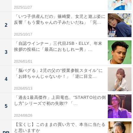
2025/11/27
「いつ子供産んだの」篠崎愛、女児と遊ぶ姿に
反響「もう愛ちゃんの子みたいだね」「完...
2
2025/10/17
「自認ウインナー」三代目JSB・ELLY、年末
挨拶の投稿に「最高におもしれー男」...
3
2026/01/01
「脳バグる」2児の父の“授業参観スタイル”に
「お姉ちゃんじゃないか！」「逆に目立...
4
2026/05/13
「過去1最高傑作」上田竜也、“STARTO社の倒
し方”シリーズで初の失敗!? 「...
5
2024/08/26
【宝くじ】このままの買い方で、本当に当たる
と思いますか