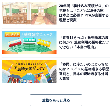
20年間「駆け込み実績ゼロ」の
学校も…「こども110番の家」
は本当に必要？ PTAが直面する
理想と現実
「青春18きっぷ」販売激減の裏
に何が？ 連続利用の厳格化だけ
ではない「本当の理由」
「移民」に冷たいのはどっちな
のか？ スイスの厳格過ぎる学歴
選別と、日本の曖昧過ぎる外国
人政策
連載をもっと見る