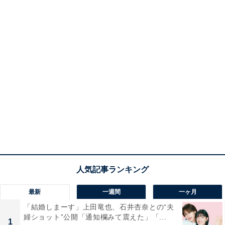
最新
一週間
一ヶ月
「結婚しまーす」上田竜也、石井杏奈との“夫
婦ショット”公開「通知欄みて震えた」「...
1