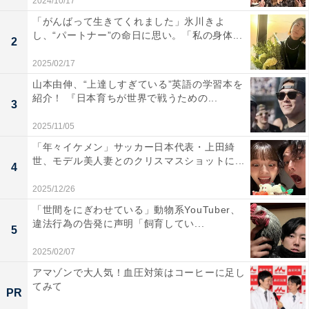
2024/10/17
「がんばって生きてくれました」氷川きよ
し、“パートナー”の命日に思い。「私の身体...
2
2025/02/17
山本由伸、“上達しすぎている”英語の学習本を
紹介！ 『日本育ちが世界で戦うための...
3
2025/11/05
「年々イケメン」サッカー日本代表・上田綺
世、モデル美人妻とのクリスマスショットに...
4
2025/12/26
「世間をにぎわせている」動物系YouTuber、
違法行為の告発に声明「飼育してい...
5
2025/02/07
アマゾンで大人気！血圧対策はコーヒーに足し
てみて
PR