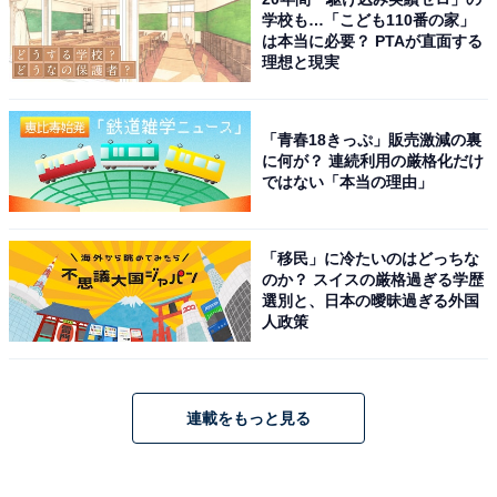
学校も…「こども110番の家」
は本当に必要？ PTAが直面する
理想と現実
「青春18きっぷ」販売激減の裏
に何が？ 連続利用の厳格化だけ
ではない「本当の理由」
「移民」に冷たいのはどっちな
のか？ スイスの厳格過ぎる学歴
選別と、日本の曖昧過ぎる外国
人政策
連載をもっと見る