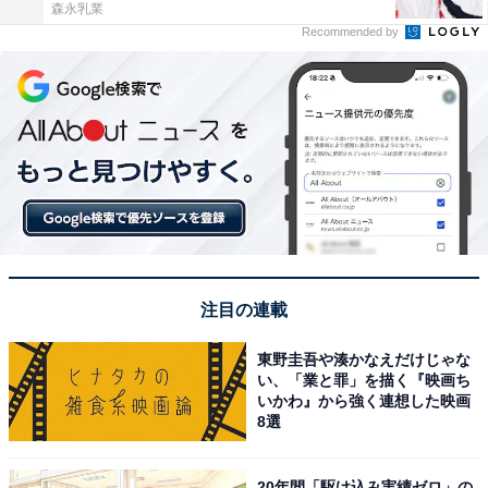
森永乳業
Recommended by
注目の連載
東野圭吾や湊かなえだけじゃな
い、「業と罪」を描く『映画ち
いかわ』から強く連想した映画
8選
20年間「駆け込み実績ゼロ」の