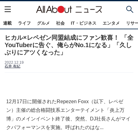
連載
ライフ
グルメ
社会
IT・ビジネス
エンタメ
リサ
ヒカル×レペゼン同盟結成にファン歓喜！ 「全
YouTuberに告ぐ、俺らがNo.1になる」「久し
ぶりにアツくなった」
2022.12.19
石井 有紀
12月17日に開催されたRepezen Foxx（以下、レペゼ
ン）主催の総合格闘技系エンターテイメント「炎上万
博」のメインイベント終了後、突然、DJ社長さんがマイ
クパフォーマンスを実施。呼ばれたのはな...