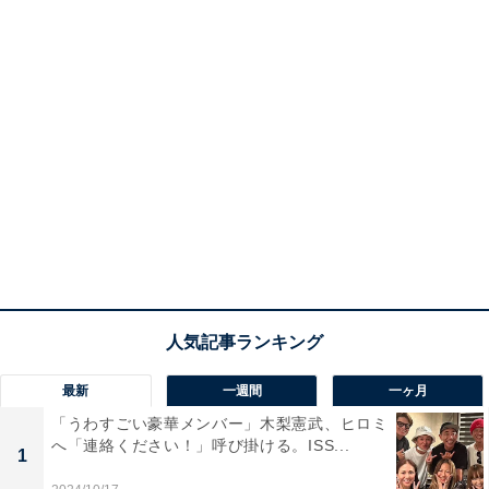
最新
一週間
一ヶ月
「うわすごい豪華メンバー」木梨憲武、ヒロミ
へ「連絡ください！」呼び掛ける。ISS...
1