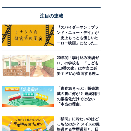
注目の連載
『スパイダーマン：ブラ
ンド・ニュー・デイ』が
「史上もっとも優しいヒ
ーロー映画」になった理
由。予習したい作品は？
20年間「駆け込み実績ゼ
ロ」の学校も…「こども
110番の家」は本当に必
要？ PTAが直面する理想
と現実
「青春18きっぷ」販売激
減の裏に何が？ 連続利用
の厳格化だけではない
「本当の理由」
「移民」に冷たいのはど
っちなのか？ スイスの厳
格過ぎる学歴選別と、日