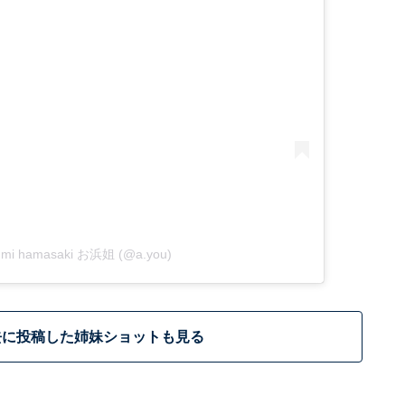
yumi hamasaki お浜姐 (@a.you)
去に投稿した姉妹ショットも見る