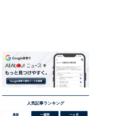
最新
一週間
一ヶ月