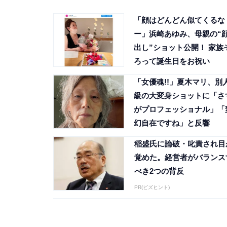
「顔はどんどん似てくるな
ー」浜崎あゆみ、母親の“
出し”ショット公開！ 家族
ろって誕生日をお祝い
「女優魂!!」夏木マリ、別
級の大変身ショットに「さ
がプロフェッショナル」「
幻自在ですね」と反響
稲盛氏に論破・叱責され目
覚めた。経営者がバランス
べき2つの背反
PR(ビズヒント)