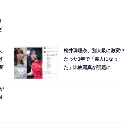
顔
そ
人
松井珠理奈、別人級に激変!?
す
たった1年で「美人になっ
変
た」比較写真が話題に
が
す