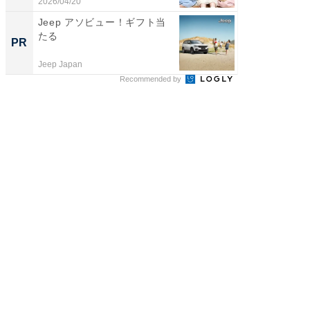
和...
「...
2026/04/20
2026/08/0
Jeep アソビュー！ギフト当
【危険
たる
ィスの
PR
PR
Jeep Japan
株式会社
Recommended by