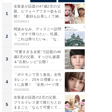
女装姿が話題の47歳2児の父
「さす
親、ビフォーアフター姿を公
は」高
1
1
開！ 「素顔もお美しくて納...
災地を
「カ...
2025/06/12
2026/08/0
阿波みなみ、ディズニー訪問
「女の
も「ガチで帰りたい」吐露。
介、バ
2
2
「これは帰りたいw」「なん
らのプレ
ち...
愛...
2025/06/19
2026/08/0
“可愛すぎる女装”で話題の46
「好感
歳2児の父親、すっぴん披露
や、“マ
3
3
＆“注射レシピ”公開！ ...
画変更
財...
2024/09/28
2026/07/3
「ポケモンで言う進化」女性
「脚が
タレント、25キロ増量ショッ
横川尚
4
4
トに反響！ 「全然パーツ埋...
ムキな姿
刃...
2026/08/05
2026/08/0
女装姿が話題の2児の父親、
「2人と
フリルドレス姿で娘たちとお
團十郎
5
5
ままごと「なんて可愛くて平
「後ろ