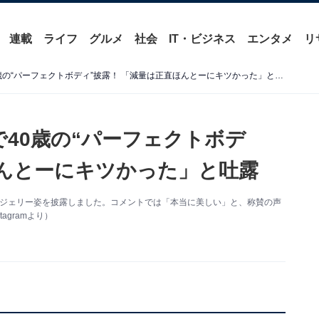
連載
ライフ
グルメ
社会
IT・ビジネス
エンタメ
リ
MALIA.、ランジェリー姿で40歳の“パーフェクトボディ”披露！ 「減量は正直ほんとーにキツかった」と吐露
姿で40歳の“パーフェクトボデ
ほんとーにキツかった」と吐露
更新。ランジェリー姿を披露しました。コメントでは「本当に美しい」と、称賛の声
agramより）