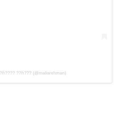
? ?ℎ???? ??ℎ??? (@maliarehman)