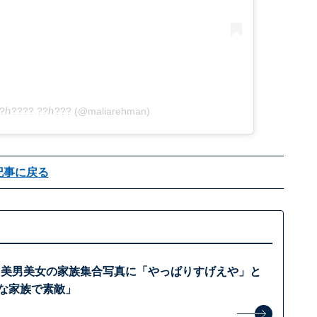
? ?ℎ???? ??ℎ??? (@maliarehman)
記事に戻る
A.、美男美女の家族集合写真に「やっぱりすげえや」と
しな家族で素敵」