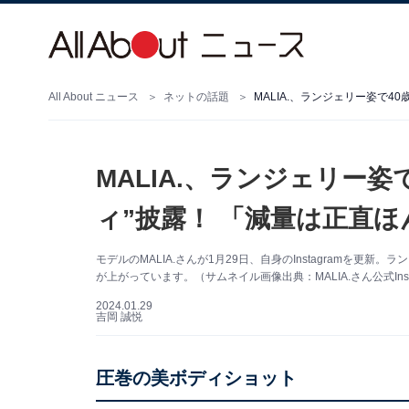
All About ニュース
ネットの話題
MALIA.、ランジェリー
ィ”披露！ 「減量は正直
モデルのMALIA.さんが1月29日、自身のInstagramを
が上がっています。（サムネイル画像出典：MALIA.さん公式Inst
2024.01.29
吉岡 誠悦
圧巻の美ボディショット