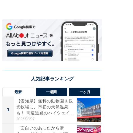
最新
一週間
一ヶ月
【愛知県】無料の動物園＆観
【兵庫
光牧場に、市初の天然温泉
ーメン
1
1
も！ 高速道路のハイウェイオ
再現した
ア...
道...
2026/08/07
2026/08/0
「面白いのあったから購
【三重