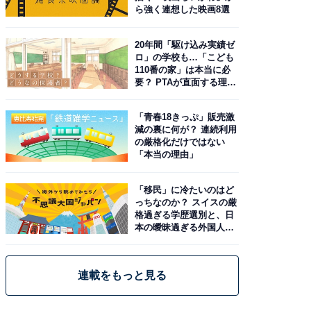
ら強く連想した映画8選
20年間「駆け込み実績ゼ
ロ」の学校も…「こども
110番の家」は本当に必
要？ PTAが直面する理想
と現実
「青春18きっぷ」販売激
減の裏に何が？ 連続利用
の厳格化だけではない
「本当の理由」
「移民」に冷たいのはど
っちなのか？ スイスの厳
格過ぎる学歴選別と、日
本の曖昧過ぎる外国人政
策
連載をもっと見る