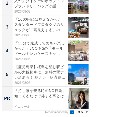
入〜」ダイソーのポップアッ
の直営
2
2
プランドリーバッグが話
ダ大判焼
題。“さま...
伊...
2026/08/03
2026/08/0
「1000円には見えなかった」
【千葉県
スタンダードプロダクツのリ
級マー
3
3
ュックが「高見えする」の...
ノベし
ー...
2026/08/03
2026/08/0
「15分で完成してめちゃ楽し
「100
かった」3COINSの「モール
スタン
4
4
ドールトレカケースキッ...
ュックが
2026/08/05
2026/08/0
【鹿児島県】桜島を望む駅ビ
立山連
ルの大観覧車に、無料の駅ナ
風呂に、
5
5
カ足湯も！ 駅ナカ・駅直結
層水風
ス...
帰...
2026/08/08
2026/08/0
「持ち家を売る時のNG行為」
「持ち家
知ってるだけで得する事とは
知って
PR
PR
イエウール
イエウー
Recommended by