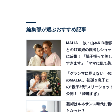
編集部が選ぶおすすめ記事
MALIA.、故・山本KID徳郁
との17歳娘の顔出しショッ
に反響！ 「親子揃って美し
すぎます」「ママに似て美
さん」
「グランマに見えない」40
のMALIA.、初孫＆息子と
の“親子3代”スリーショッ
公開！ 「綺麗すぎ」
芸術はルネサンス時代に哲
となった？