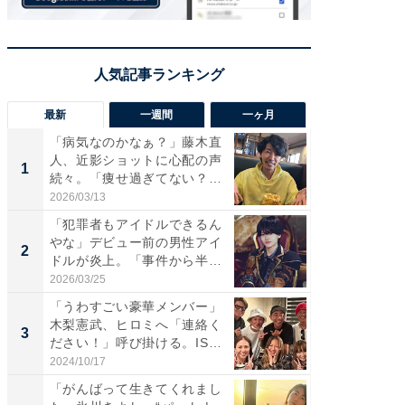
最新
一週間
一ヶ月
「病気なのかなぁ？」藤木直
「さす
人、近影ショットに心配の声
は」高
1
1
続々。「痩せ過ぎてない？」
災地を
「...
「カ...
2026/03/13
2026/08/0
「犯罪者もアイドルできるん
「女の
やな」デビュー前の男性アイ
介、バ
2
2
ドルが炎上。「事件から半年
らのプレ
も...
愛...
2026/03/25
2026/08/0
「うわすごい豪華メンバー」
「脚が
木梨憲武、ヒロミへ「連絡く
横川尚
3
3
ださい！」呼び掛ける。IS
ムキな姿
S...
刃...
2024/10/17
2026/08/0
「がんばって生きてくれまし
「え、