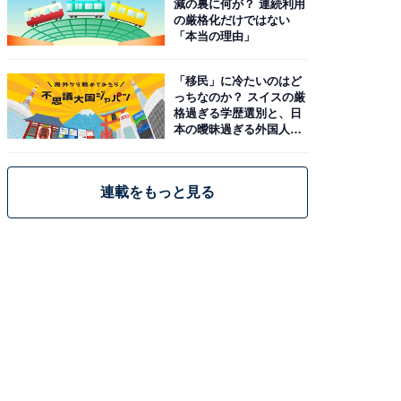
減の裏に何が？ 連続利用
の厳格化だけではない
「本当の理由」
「移民」に冷たいのはど
っちなのか？ スイスの厳
格過ぎる学歴選別と、日
本の曖昧過ぎる外国人政
策
連載をもっと見る