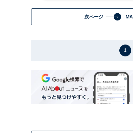
次ページ
M
1