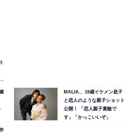
ト
人
歳
MALIA.、19歳イケメン息子
と恋人のような親子ショット
ト
公開！ 「恋人親子素敵で
す」「かっこいいぞ」
学