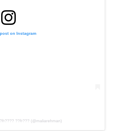
 post on Instagram
? ?ℎ???? ??ℎ??? (@maliarehman)