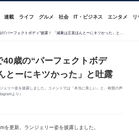
連載
ライフ
グルメ
社会
IT・ビジネス
エンタメ
リ
MALIA.、ランジェリー姿で40歳の“パーフェクトボディ”披露！ 「減量は正直ほんとーにキツかった」と吐露
姿で40歳の“パーフェクトボデ
ほんとーにキツかった」と吐露
更新。ランジェリー姿を披露しました。コメントでは「本当に美しい」と、称賛の声
agramより）
tagramを更新。ランジェリー姿を披露しました。