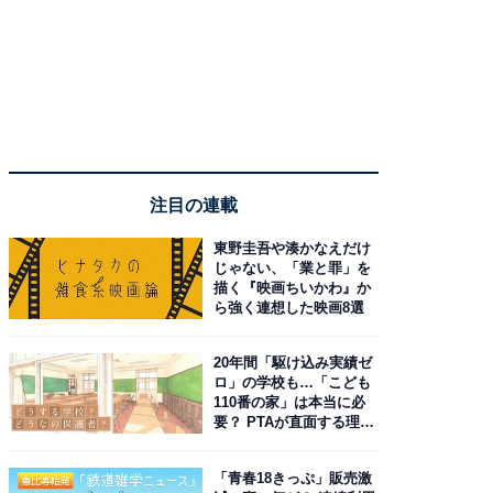
注目の連載
東野圭吾や湊かなえだけ
じゃない、「業と罪」を
描く『映画ちいかわ』か
ら強く連想した映画8選
20年間「駆け込み実績ゼ
ロ」の学校も…「こども
110番の家」は本当に必
要？ PTAが直面する理想
と現実
「青春18きっぷ」販売激