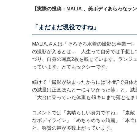
【実際の投稿：MALIA.、美ボディあらわなラ
「まだまだ現役ですね」
MALIA.さんは「そろそろ水着の撮影は卒業ー
の撮影が入るとは… 人生って自分では予想し
づり、自身の写真2枚を載せています。ランジ
っています。とてもセクシーです。
続けて「撮影が決まったからには"本気"で身体
の減量は正直ほんとーにキツかった笑」と、減量
「大台に乗っていた体重も49キロまで落とせ
コメントでは「素晴らしい努力ですね」「素敵
なボディライン」「めちゃめちゃ綺麗」「本当
と、称賛の声が多数上がっています。