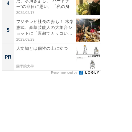
た」氷川きよし、“パートナ
芸人、2
4
4
ー”の命日に思い。「私の身
エットに
体...
2025/02/17
2026/08/0
フジテレビ社長の姿も！ 木梨
「脳がバ
憲武、豪華芸能人の大集合シ
装姿が話
5
5
ョットに「素敵でカッコい
のお父さ
い...
2023/09/29
2026/08/0
人文知とは個性の上に立つ
GOETH
を組み
PR
PR
國學院大學
FINCHI o
Recommended by