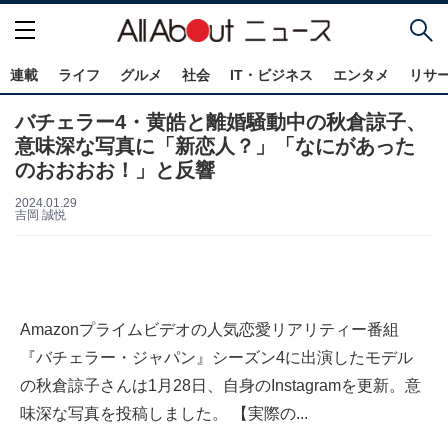
連載
ライフ
グルメ
社会
IT・ビジネス
エンタメ
リサ
バチェラー4・黄皓と離婚騒動中の秋倉諒子、
意味深な写真に「新恋人？」「なにがあった
のおおおお！」と反響
2024.01.29
吉岡 誠悦
Amazonプライムビデオの人気恋愛リアリティー番組
『バチェラー・ジャパン』シーズン4に出演したモデル
の秋倉諒子さんは1月28日、自身のInstagramを更新。意
味深な写真を投稿しました。 【実際の...