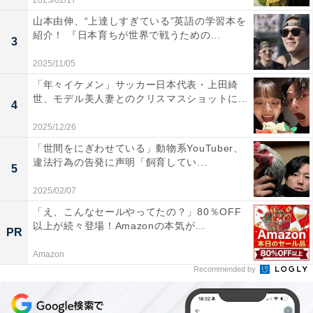
2025/02/17
山本由伸、“上達しすぎている”英語の学習本を
紹介！ 『日本育ちが世界で戦うための...
3
2025/11/05
「年々イケメン」サッカー日本代表・上田綺
世、モデル美人妻とのクリスマスショットに...
4
2025/12/26
「世間をにぎわせている」動物系YouTuber、
違法行為の告発に声明「飼育してい...
5
2025/02/07
「え、こんなセールやってたの？」80％OFF
以上が続々登場！Amazonの本気が...
PR
Amazon
Recommended by