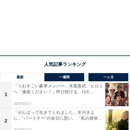
最新
一週間
一ヶ月
「うわすごい豪華メンバー」木梨憲武、ヒロミ
へ「連絡ください！」呼び掛ける。ISS...
1
2024/10/17
「がんばって生きてくれました」氷川きよ
し、“パートナー”の命日に思い。「私の身体...
2