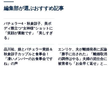
編集部が選ぶおすすめ記事
バチェラー4・秋倉諒子、美ボ
ディ際立つ“女神様”ショットに
「笑顔が素敵です」「美しすぎ
る」
品川祐、娘とバチェラー黄皓＆
エンリケ、夫が離婚発表に反論
秋倉諒子カップルと食事会！
「勝手に出された」「離婚取消
「凄いメンバーのお食事会です
の調停はやる」夫婦の泥仕合に
ね」の声
被害者ら「お金早く返せ」と怒
り爆発