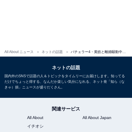
All About ニュース
ネットの話題
バチェラー4・黄皓と離婚騒動中の秋倉諒子、意味深な写真に「新恋人？」「なにがあったのおおおお！」と反響
ネットの話題
国内外のSNSで話題の人＆トピックをタイムリーにお届けします。知ってる
だけでちょっと得する、なんだか楽しい気分になれる、ネット発「知ら（な
きゃ）損」ニュースが盛りだくさん。
関連サービス
All About
All About Japan
イチオシ