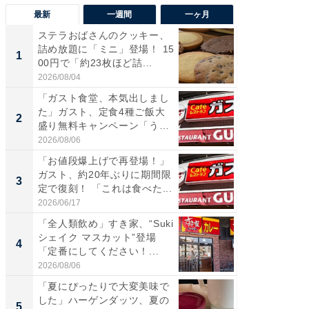
最新
一週間
一ヶ月
ステラおばさんのクッキー、
ステラ
詰め放題に「ミニ」登場！ 15
詰め放題
1
1
00円で「約23枚ほど詰...
00円で「
2026/08/04
2026/08/0
「ガスト食堂、本気出しまし
「えぐ
た」ガスト、定食4種ご飯大
う！」
2
2
盛り無料キャンペーン「うお
神」と
お...
が神」「.
2026/08/06
2026/08/0
「お値段爆上げで再登場！」
「はま
ガスト、約20年ぶりに期間限
第3弾開
3
3
定で復刻！ 「これは食べた...
タが登
う...
2026/06/17
2026/08/0
「全人類飲め」すき家、“Suki
「たま
シェイク マスカット”登場
グ、新作
4
4
「定番にしてください！...
ィ”登場
2026/08/06
2026/08/0
「夏にぴったりで大変美味で
「とう
した」ハーゲンダッツ、夏の
家、“ア
5
5