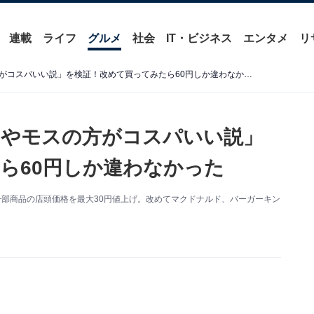
連載
ライフ
グルメ
社会
IT・ビジネス
エンタメ
リ
マック値上げで「バーキンやモスの方がコスパいい説」を検証！改めて買ってみたら60円しか違わなかった
ンやモスの方がコスパいい説」
ら60円しか違わなかった
一部商品の店頭価格を最大30円値上げ。改めてマクドナルド、バーガーキン
。