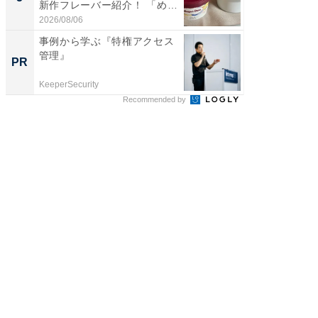
新作フレーバー紹介！ 「め
っ！？1
ち...
2026/08/06
2026/08/0
事例から学ぶ『特権アクセス
みずほ×
管理』
創出
PR
PR
KeeperSecurity
Blue Lab
Recommended by