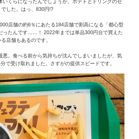
体いくらになったんでしょうか。ポテトとドリンクのセ
した。はっ、830円!?
000店舗の約6％にあたる184店舗で割高になる「都心型
たんです……！ 2022年までは単品300円台で買えた
いる店舗もあるのです。
最悪。食べる前から気持ちが沈んでしまいましたが、気
4分で受け取れました。さすがの提供スピードです。