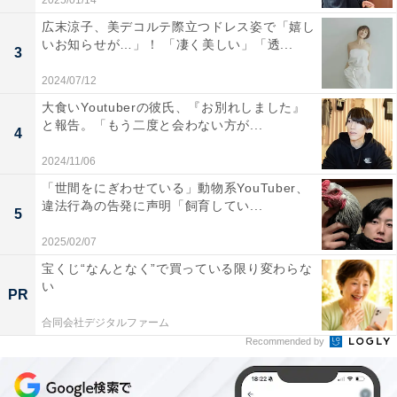
2025/01/14
広末涼子、美デコルテ際立つドレス姿で「嬉し
いお知らせが…」！ 「凄く美しい」「透...
3
2024/07/12
大食いYoutuberの彼氏、『お別れしました』
と報告。「もう二度と会わない方が...
4
2024/11/06
「世間をにぎわせている」動物系YouTuber、
違法行為の告発に声明「飼育してい...
5
2025/02/07
宝くじ“なんとなく”で買っている限り変わらな
い
PR
合同会社デジタルファーム
Recommended by