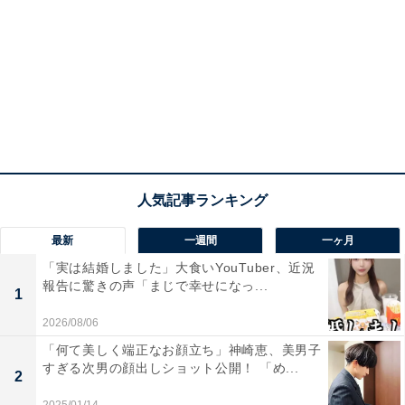
最新
一週間
一ヶ月
「実は結婚しました」大食いYouTuber、近況
報告に驚きの声「まじで幸せになっ...
1
2026/08/06
「何て美しく端正なお顔立ち」神崎恵、美男子
すぎる次男の顔出しショット公開！ 「め...
2