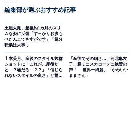
編集部が選ぶおすすめ記事
土屋太鳳、産後約1カ月のスリ
ムな姿に反響「すっかりお腹も
ぺたんこでさすがです」「気分
転換は大事 」
山本美月、産後のスタイル抜群
「産後でその細さ…」河北麻友
ショットに「これが…産後だ
子、超ミニスカコーデに絶賛の
と…？嘘だろ…？？」「信じら
声！ 「世界一綺麗」「かわいい
れないスタイルの良さ」と驚き
ままさん」
の声