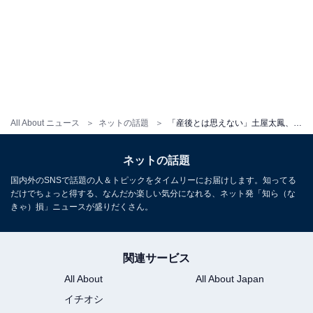
All About ニュース
ネットの話題
「産後とは思えない」土屋太鳳、ボディライン際立つモデルショットに反響！ 「ふるえるほど美しい」
ネットの話題
国内外のSNSで話題の人＆トピックをタイムリーにお届けします。知ってる
だけでちょっと得する、なんだか楽しい気分になれる、ネット発「知ら（な
きゃ）損」ニュースが盛りだくさん。
関連サービス
All About
All About Japan
イチオシ