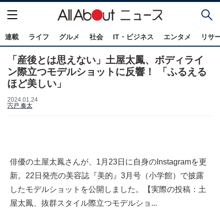
連載
ライフ
グルメ
社会
IT・ビジネス
エンタメ
リサ
「産後とは思えない」土屋太鳳、ボディライ
ン際立つモデルショットに反響！ 「ふるえる
ほど美しい」
2024.01.24
宍戸 奏太
俳優の土屋太鳳さんが、1月23日に自身のInstagramを更
新。22日発売の美容誌『美的』3月号（小学館）で披露
したモデルショットを公開しました。【実際の投稿：土
屋太鳳、抜群スタイル際立つモデルショ...