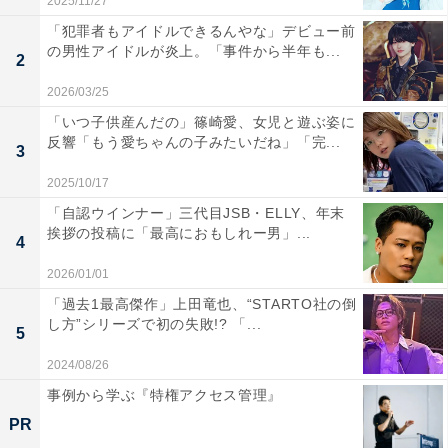
2025/11/27
「犯罪者もアイドルできるんやな」デビュー前
の男性アイドルが炎上。「事件から半年も...
2
2026/03/25
「いつ子供産んだの」篠崎愛、女児と遊ぶ姿に
反響「もう愛ちゃんの子みたいだね」「完...
3
2025/10/17
「自認ウインナー」三代目JSB・ELLY、年末
挨拶の投稿に「最高におもしれー男」...
4
2026/01/01
「過去1最高傑作」上田竜也、“STARTO社の倒
し方”シリーズで初の失敗!? 「...
5
2024/08/26
事例から学ぶ『特権アクセス管理』
PR