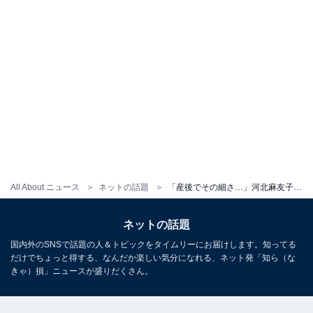
All About ニュース
ネットの話題
「産後でその細さ…」河北麻友子、超ミニスカコーデに絶賛の声！ 「世界一綺麗」「かわいいままさん」
ネットの話題
国内外のSNSで話題の人＆トピックをタイムリーにお届けします。知ってる
だけでちょっと得する、なんだか楽しい気分になれる、ネット発「知ら（な
きゃ）損」ニュースが盛りだくさん。