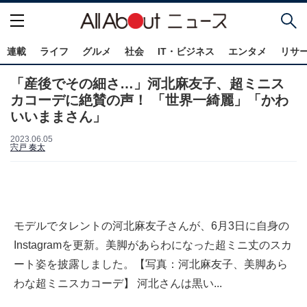
連載
ライフ
グルメ
社会
IT・ビジネス
エンタメ
リサ
「産後でその細さ…」河北麻友子、超ミニス
カコーデに絶賛の声！ 「世界一綺麗」「かわ
いいままさん」
2023.06.05
宍戸 奏太
モデルでタレントの河北麻友子さんが、6月3日に自身の
Instagramを更新。美脚があらわになった超ミニ丈のスカ
ート姿を披露しました。【写真：河北麻友子、美脚あら
わな超ミニスカコーデ】 河北さんは黒い...