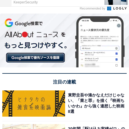
KeeperSecurity
Recommended by
注目の連載
東野圭吾や湊かなえだけじゃな
い、「業と罪」を描く『映画ち
いかわ』から強く連想した映画
8選
20年間「駆け込み実績ゼロ」の