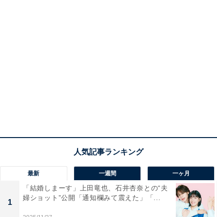
最新
一週間
一ヶ月
「結婚しまーす」上田竜也、石井杏奈との“夫
婦ショット”公開「通知欄みて震えた」「...
1