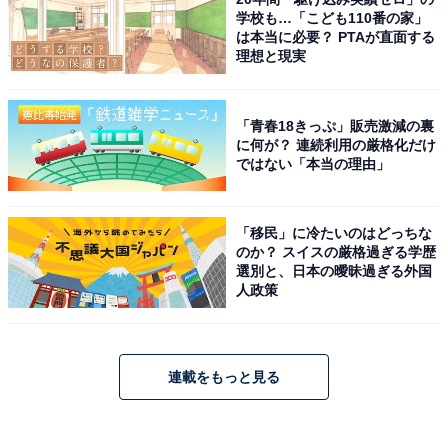
学校も…「こども110番の家」
は本当に必要？ PTAが直面する
理想と現実
「青春18きっぷ」販売激減の裏
に何が？ 連続利用の厳格化だけ
ではない「本当の理由」
「移民」に冷たいのはどっちな
のか？ スイスの厳格過ぎる学歴
選別と、日本の曖昧過ぎる外国
人政策
連載をもっと見る