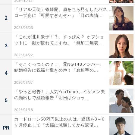
2024/10/17
「リアル天使」篠崎愛、肩をちら見せしたバス
ローブ姿に「可愛すぎんぞ～」「目の表情...
2
2023/03/03
「これが北川景子！？」すっぴん？ オフショ
ットに「顔が疲れてますね」「無加工無表...
3
2025/04/22
「そこくっつくの？！」元NGT48メンバー、
結婚報告に祝福と驚きの声！「お相手の...
4
2026/08/07
「やっと報告！」人気YouTuber、イケメン夫
の顔出しで結婚報告「明日はショッ...
5
2026/01/15
カードローン50万円以上の人は、返済を3～6
ヶ月停止して『大幅に減額してから返済...
PR