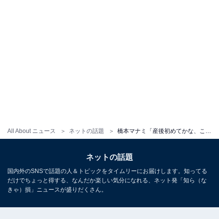
All About ニュース
ネットの話題
橋本マナミ「産後初めてかな、こんなセクシーな格好披露してるの」。女王様姿に「なんて美しいんでしょ〜」
ネットの話題
国内外のSNSで話題の人＆トピックをタイムリーにお届けします。知ってる
だけでちょっと得する、なんだか楽しい気分になれる、ネット発「知ら（な
きゃ）損」ニュースが盛りだくさん。