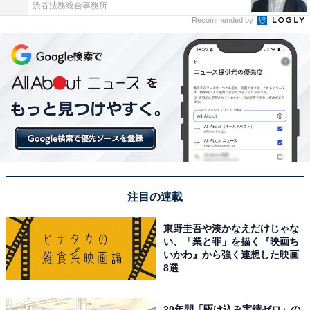
渋谷法務総合事務所
Recommended by
注目の連載
東野圭吾や湊かなえだけじゃな
い、「業と罪」を描く『映画ち
いかわ』から強く連想した映画
8選
20年間「駆け込み実績ゼロ」の