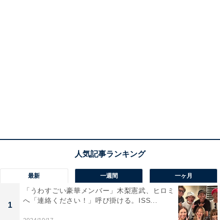
最新
一週間
一ヶ月
「うわすごい豪華メンバー」木梨憲武、ヒロミ
へ「連絡ください！」呼び掛ける。ISS...
1