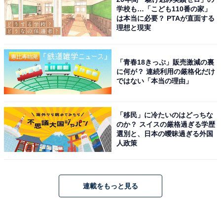
学校も…「こども110番の家」
は本当に必要？ PTAが直面する
理想と現実
「青春18きっぷ」販売激減の裏
に何が？ 連続利用の厳格化だけ
ではない「本当の理由」
「移民」に冷たいのはどっちな
のか？ スイスの厳格過ぎる学歴
選別と、日本の曖昧過ぎる外国
人政策
連載をもっと見る