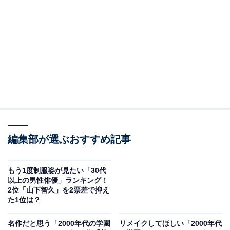
2位：『3年A組-今から皆さんは、人質です-』
2位にランクインしたのは、菅田将暉さんが主演を務め
た『3年A組-今から皆さんは、人質です-』（日本テレビ
系）です。卒業目前の3年A組の生徒たちが突然、菅田さ
ん演じる美術教師・柊一颯に教室に監禁されるという、
斬新な設定が話題を呼びました。
生徒役には永野芽郁さんや上白石萌歌さん、今田美桜さ
んなど今では主演級の俳優も数多く出演。2019年放送の
編集部が選ぶおすすめ記事
ためまだ日は浅いですが、キャストを一新したリメイク
版の制作が期待されています。
もう1度制服姿が見たい「30代
以上の男性俳優」ランキング！
2位「山下智久」を2票差で抑え
回答者からは「面白いから。リメイクは木村拓哉にして
た1位は？
ほしい」（40代男性／宮城県）、「生徒役がガラッと全
名作だと思う「2000年代の学園
リメイクしてほしい「2000年代
員変わったものも見てみたいからです」（30代女性／埼