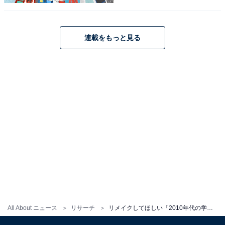
もう1度制服姿が見たい「30代以上の女性俳
優」ランキング！ 2位「長澤まさみ」を大差で
抑えた1位は？
連載をもっと見る
1
2
All About ニュース
リサーチ
リメイクしてほしい「2010年代の学園ドラマ」ランキング！ 2位は『3年A組』、1位に選ばれたのは？