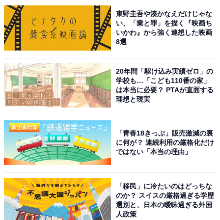
東野圭吾や湊かなえだけじゃな
15位までの全ランキング結果を見
次ページ
い、「業と罪」を描く『映画ち
る
いかわ』から強く連想した映画
8選
20年間「駆け込み実績ゼロ」の
学校も…「こども110番の家」
は本当に必要？ PTAが直面する
理想と現実
「青春18きっぷ」販売激減の裏
に何が？ 連続利用の厳格化だけ
ではない「本当の理由」
「移民」に冷たいのはどっちな
のか？ スイスの厳格過ぎる学歴
選別と、日本の曖昧過ぎる外国
人政策
こちらもおすすめ