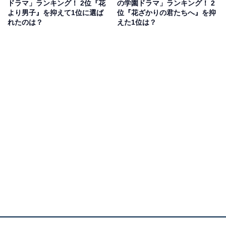
ドラマ」ランキング！ 2位『花
の学園ドラマ」ランキング！ 2
玉県）、「観る人みんなに考えさせられるテーマを取り
より男子』を抑えて1位に選ば
位『花ざかりの君たちへ』を抑
上げていて、いつの時代も若者に観て欲しいと思いま
れたのは？
えた1位は？
す」（30代女性／愛知県）といったコメントが寄せられ
ています。