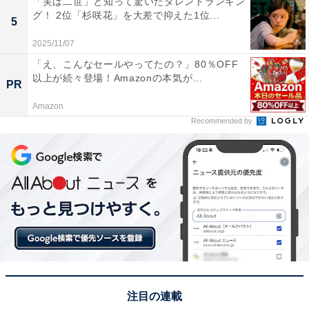
「実は二世」と知って驚いたタレントランキン
グ！ 2位「杉咲花」を大差で抑えた1位...
5
回答コメントでは「GTOは名作なのでどんどんリメイク
2025/11/07
して欲しいです」（30代男性／大阪府）、「違う人でま
「え、こんなセールやってたの？」80％OFF
た現代の学校問題をといてほしい」（40代女性／東京
以上が続々登場！Amazonの本気が...
PR
都）、「鬼塚、生徒の役を誰がやるかも非常に興味深い
Amazon
ですし、楽しみだから」（40代男性／東京都）などの声
Recommended by
が集まりました。
※回答コメントは原文ママです
この記事の筆者：くま なかこ プロフィール
編集プロダクション出身のフリーランスエディター。編
集・執筆・校閲・SNS運用担当として月間50本以上のコ
ンテンツ制作に携わっています。得意なジャンルはライ
フスタイル・金融・育児・エンタメ関連。
注目の連載