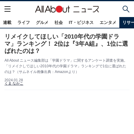
連載
ライフ
グルメ
社会
IT・ビジネス
エンタメ
リサ
リメイクしてほしい「2010年代の学園ドラ
マ」ランキング！ 2位は『3年A組』、1位に選
ばれたのは？
All About ニュース編集部は「学園ドラマ」に関するアンケート調査を実施。
「リメイクしてほしい2010年代の学園ドラマ」ランキングで1位に選ばれた
のは？（サムネイル画像出典：Amazonより）
2024.01.28
くま なかこ