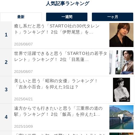
1位：『GTO』
最新
一週間
一ヶ月
1位にランクインしたのは、リメイク版の『GTO』（カ
癒し系だと思う「STARTO社の30代タレン
ンテレ・フジテレビ系）です。EXILEのAKIRAさんが主
ト」ランキング！ 2位「伊野尾慧」を...
1
演を務め、2012年に1期、2014年に2期が放送されまし
2026/08/07
た。
世界で活躍できると思う「STARTO社の若手タ
レント」ランキング！ 2位「目黒蓮...
2
AKIRAさん演じる伝説の教師・鬼塚英吉が型破りな熱血
2026/08/07
指導で問題を解決していく物語。オリジナル版は1998年
美しいと思う「昭和の女優」ランキング！
に放送され、反町隆史さんが鬼塚役を演じています。オ
「吉永小百合」を抑えた1位は？
3
リジナル版の『GTO』はリメイクではなく、26年ぶりと
なる新作スペシャルドラマの放送が決まり大きな話題
2025/04/21
に。
遠方からでも行きたいと思う「三重県の道の
駅」ランキング！ 2位「飯高」を抑えた1...
4
AKIRAさん版の新作や令和版のリバイバルなど、今後の
2025/10/09
動きにも注目したいですね。