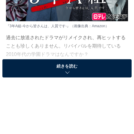
『3年A組-今から皆さんは、人質です-』（画像出典：
Amazon
）
過去に放送されたドラマがリメイクされ、再ヒットする
ことも珍しくありません。リバイバルを期待している
2010年代の学園ドラマはなんですか？
続きを読む
All About ニュース編集部は2023年12月28日～2024年1
月22日の期間、全国10～60代の男女404人を対象に「学
園ドラマ」に関するアンケート調査を実施しました。今
回はその中から「リメイクしてほしい2010年代の学園ド
ラマ」ランキングを紹介します！
＞15位までの全ランキング結果