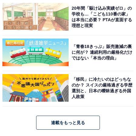
20年間「駆け込み実績ゼロ」の
学校も…「こども110番の家」
は本当に必要？ PTAが直面する
理想と現実
「青春18きっぷ」販売激減の裏
に何が？ 連続利用の厳格化だけ
ではない「本当の理由」
「移民」に冷たいのはどっちな
のか？ スイスの厳格過ぎる学歴
選別と、日本の曖昧過ぎる外国
人政策
連載をもっと見る