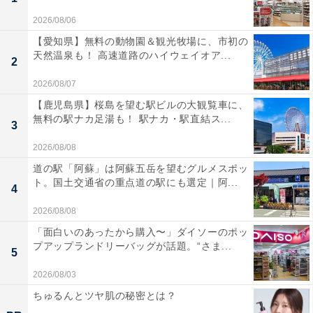
2026/08/06
【愛知県】無料の動物園＆観光牧場に、市初の
天然温泉も！ 高速道路のハイウェイオア...
2
2026/08/07
【鹿児島県】桜島を望む駅ビルの大観覧車に、
無料の駅ナカ足湯も！ 駅ナカ・駅直結ス...
3
2026/08/08
道の駅「阿蘇」は阿蘇五岳を望むグルメスポッ
ト。国土交通省の重点道の駅にも選定｜阿...
4
2026/08/08
「面白いのあったから購入〜」ダイソーのポッ
プアップランドリーバッグが話題。“さま...
5
2026/08/03
ちゅるんとツヤ肌の秘密とは？