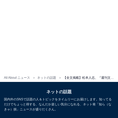
All About ニュース
ネットの話題
【全文掲載】松本人志、『週刊文春』の文藝春秋を提訴「請求額…5億5000万ってどういう計算なんだろう」
ネットの話題
国内外のSNSで話題の人＆トピックをタイムリーにお届けします。知ってる
だけでちょっと得する、なんだか楽しい気分になれる、ネット発「知ら（な
きゃ）損」ニュースが盛りだくさん。