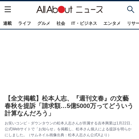
連載
ライフ
グルメ
社会
IT・ビジネス
エンタメ
リサ
【全文掲載】松本人志、『週刊文春』の文藝
春秋を提訴「請求額…5億5000万ってどういう
計算なんだろう」
お笑いコンビ・ダウンタウンの松本人志さんが所属する吉本興業は1月22日、
公式Webサイトで「お知らせ」を掲載し、松本さん個人による提訴を明らか
にしました。（サムネイル画像出典：松本人志さん公式Xより）