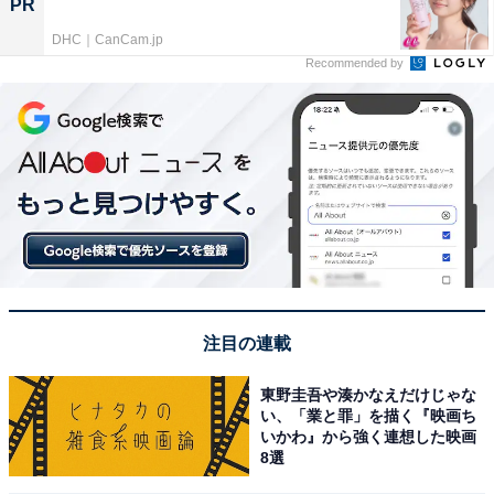
PR
DHC｜CanCam.jp
Recommended by
注目の連載
東野圭吾や湊かなえだけじゃな
い、「業と罪」を描く『映画ち
いかわ』から強く連想した映画
8選