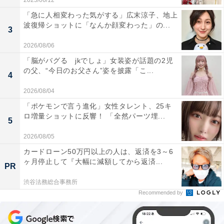
2025/06/12
「急に人相変わった気がする」広末涼子、地上
波復帰ショットに「なんか顔変わった」の...
3
2026/08/06
「脳がバグる jkでしょ」女装姿が話題の2児
の父、“今日のお父さん”姿を披露「こ...
4
2026/08/04
「ポケモンで言う進化」女性タレント、25キ
ロ増量ショットに反響！ 「全然パーツ埋...
5
2026/08/05
カードローン50万円以上の人は、返済を3～6
ヶ月停止して『大幅に減額してから返済...
PR
渋谷法務総合事務所
Recommended by