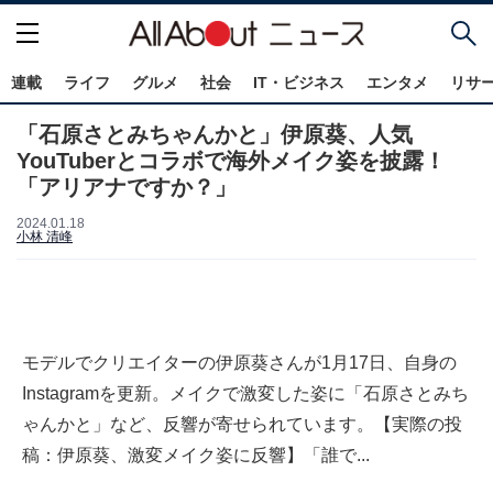
連載
ライフ
グルメ
社会
IT・ビジネス
エンタメ
リサ
「石原さとみちゃんかと」伊原葵、人気
YouTuberとコラボで海外メイク姿を披露！
「アリアナですか？」
2024.01.18
小林 清峰
モデルでクリエイターの伊原葵さんが1月17日、自身の
Instagramを更新。メイクで激変した姿に「石原さとみち
ゃんかと」など、反響が寄せられています。【実際の投
稿：伊原葵、激変メイク姿に反響】「誰で...