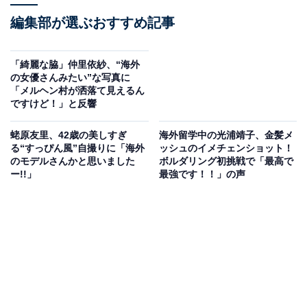
編集部が選ぶおすすめ記事
「綺麗な脇」仲里依紗、“海外
の女優さんみたい”な写真に
「メルヘン村が洒落て見えるん
ですけど！」と反響
蛯原友里、42歳の美しすぎ
海外留学中の光浦靖子、金髪メ
る“すっぴん風”自撮りに「海外
ッシュのイメチェンショット！
のモデルさんかと思いました
ボルダリング初挑戦で「最高で
ー!!」
最強です！！」の声