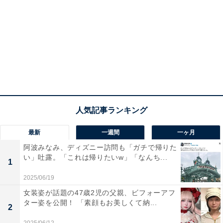
最新
一週間
一ヶ月
阿波みなみ、ディズニー訪問も「ガチで帰りた
い」吐露。「これは帰りたいw」「なんち...
1
2025/06/19
女装姿が話題の47歳2児の父親、ビフォーアフ
ター姿を公開！ 「素顔もお美しくて納...
2