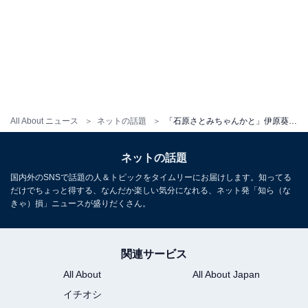
All About ニュース
ネットの話題
「石原さとみちゃんかと」伊原葵、人気YouTuberとコラボで海外メイク姿を披露！ 「アリアナですか？」
ネットの話題
国内外のSNSで話題の人＆トピックをタイムリーにお届けします。知ってる
だけでちょっと得する、なんだか楽しい気分になれる、ネット発「知ら（な
きゃ）損」ニュースが盛りだくさん。
関連サービス
All About
All About Japan
イチオシ