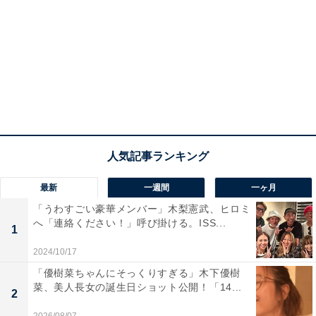
最新
一週間
一ヶ月
「うわすごい豪華メンバー」木梨憲武、ヒロミ
へ「連絡ください！」呼び掛ける。ISS...
1
2024/10/17
「優樹菜ちゃんにそっくりすぎる」木下優樹
菜、美人長女の誕生日ショット公開！「14...
2