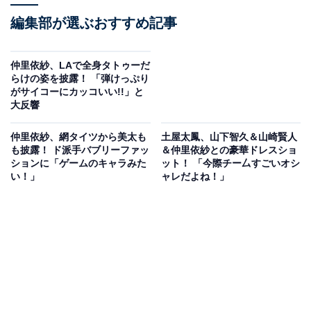
編集部が選ぶおすすめ記事
仲里依紗、LAで全身タトゥーだ
らけの姿を披露！ 「弾けっぷり
がサイコーにカッコいい!!」と
大反響
仲里依紗、網タイツから美太も
土屋太鳳、山下智久＆山崎賢人
も披露！ ド派手バブリーファッ
＆仲里依紗との豪華ドレスショ
ションに「ゲームのキャラみた
ット！ 「今際チー厶すごいオシ
い！」
ャレだよね！」