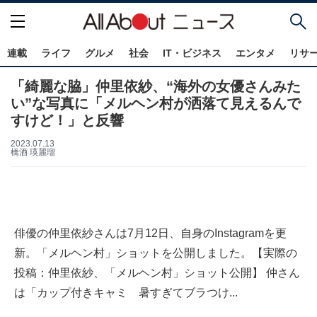
連載
ライフ
グルメ
社会
IT・ビジネス
エンタメ
リサ
「綺麗な脇」仲里依紗、“海外の女優さんみた
い”な写真に「メルヘン村が洒落て見えるんで
すけど！」と反響
2023.07.13
橋酒 瑛麗瑠
俳優の仲里依紗さんは7月12日、自身のInstagramを更
新。「メルヘン村」ショットを公開しました。【実際の
投稿：仲里依紗、「メルヘン村」ショット公開】 仲さん
は「カップ付きキャミ 暑すぎてブラつけ...