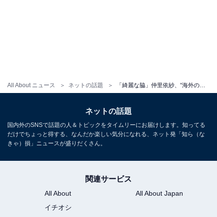
All About ニュース
ネットの話題
「綺麗な脇」仲里依紗、“海外の女優さんみたい”な写真に「メルヘン村が洒落て見えるんですけど！」と反響
ネットの話題
国内外のSNSで話題の人＆トピックをタイムリーにお届けします。知ってる
だけでちょっと得する、なんだか楽しい気分になれる、ネット発「知ら（な
きゃ）損」ニュースが盛りだくさん。
関連サービス
All About
All About Japan
イチオシ