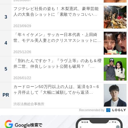
2026/08/07
フジテレビ社長の姿も！ 木梨憲武、豪華芸能
人の大集合ショットに「素敵でカッコいい...
3
2023/09/29
「年々イケメン」サッカー日本代表・上田綺
世、モデル美人妻とのクリスマスショットに...
4
2025/12/26
「別れたんですか？」『ラヴ上等』のあも＆櫻
井二世、仲良しショット公開も破局？ 「...
5
2026/01/22
カードローン50万円以上の人は、返済を3～6
ヶ月停止して『大幅に減額してから返済...
PR
渋谷法務総合事務所
Recommended by