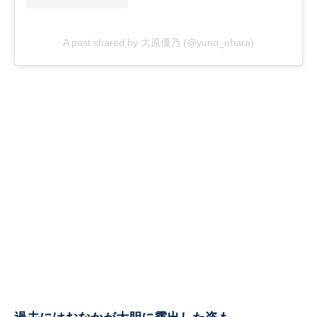
A post shared by 大原優乃 (@yuno_ohara)