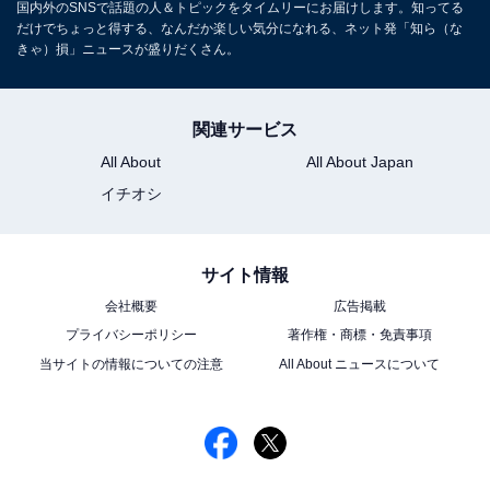
国内外のSNSで話題の人＆トピックをタイムリーにお届けします。知ってる
だけでちょっと得する、なんだか楽しい気分になれる、ネット発「知ら（な
きゃ）損」ニュースが盛りだくさん。
関連サービス
All About
All About Japan
イチオシ
サイト情報
会社概要
広告掲載
プライバシーポリシー
著作権・商標・免責事項
当サイトの情報についての注意
All About ニュースについて