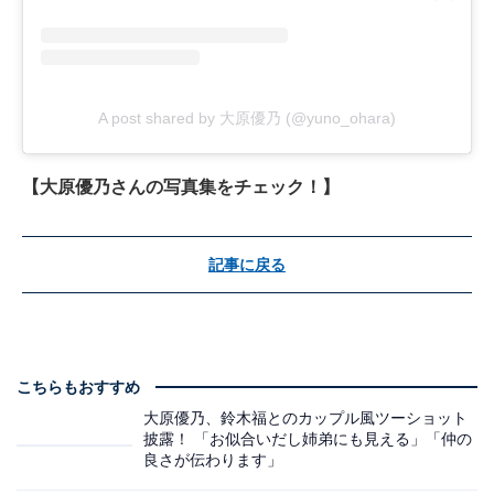
A post shared by 大原優乃 (@yuno_ohara)
【大原優乃さんの写真集をチェック！】
記事に戻る
こちらもおすすめ
大原優乃、鈴木福とのカップル風ツーショット
披露！ 「お似合いだし姉弟にも見える」「仲の
良さが伝わります」