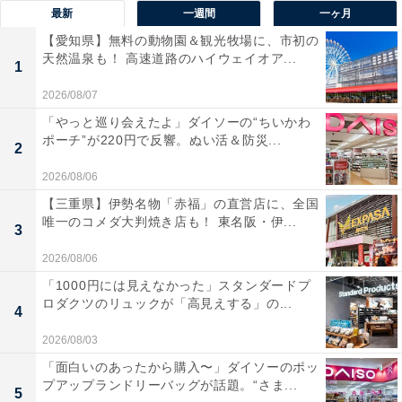
最新
一週間
一ヶ月
【愛知県】無料の動物園＆観光牧場に、市初の
天然温泉も！ 高速道路のハイウェイオア...
1
2026/08/07
「やっと巡り会えたよ」ダイソーの“ちいかわ
ポーチ”が220円で反響。ぬい活＆防災...
2
2026/08/06
【三重県】伊勢名物「赤福」の直営店に、全国
唯一のコメダ大判焼き店も！ 東名阪・伊...
3
2026/08/06
「1000円には見えなかった」スタンダードプ
ロダクツのリュックが「高見えする」の...
4
2026/08/03
「面白いのあったから購入〜」ダイソーのポッ
プアップランドリーバッグが話題。“さま...
5