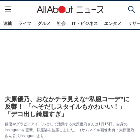
連載
ライフ
グルメ
社会
IT・ビジネス
エンタメ
リサ
大原優乃、おなかチラ見えな“私服コーデ”に
反響！ 「へそだしスタイルもかわいい！」
「デコ出し綺麗すぎ」
俳優やグラビアアイドルとして活動する大原優乃さんは1月15日、自身の
Instagramを更新。私服姿を披露しました。（サムネイル画像出典：大原優乃
さん公式Instagramより）