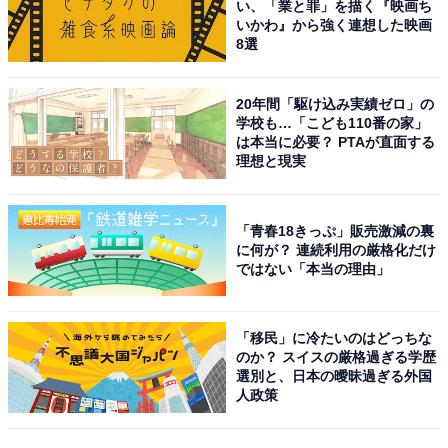
い、「業と罪」を描く『映画ち
いかわ』から強く連想した映画
8選
20年間「駆け込み実績ゼロ」の
学校も…「こども110番の家」
は本当に必要？ PTAが直面する
理想と現実
「青春18きっぷ」販売激減の裏
に何が？ 連続利用の厳格化だけ
ではない「本当の理由」
「移民」に冷たいのはどっちな
のか？ スイスの厳格過ぎる学歴
選別と、日本の曖昧過ぎる外国
人政策