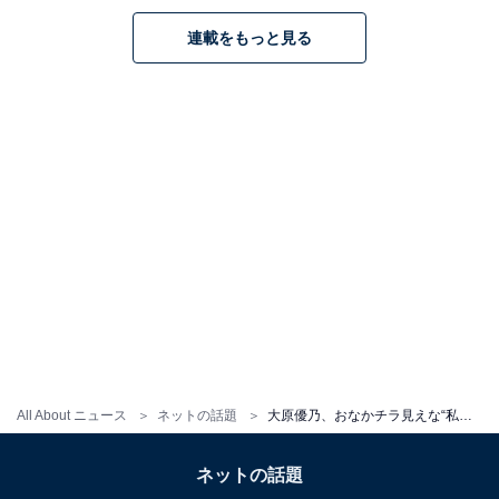
連載をもっと見る
All About ニュース
ネットの話題
大原優乃、おなかチラ見えな“私服コーデ”に反響！ 「へそだしスタイルもかわいい！」「デコ出し綺麗すぎ」
ネットの話題