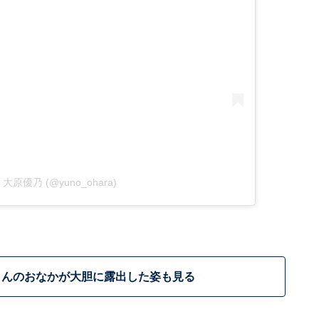
 by 大原優乃 (@yuno_ohara)
さんのおなかが大胆に露出した姿も見る