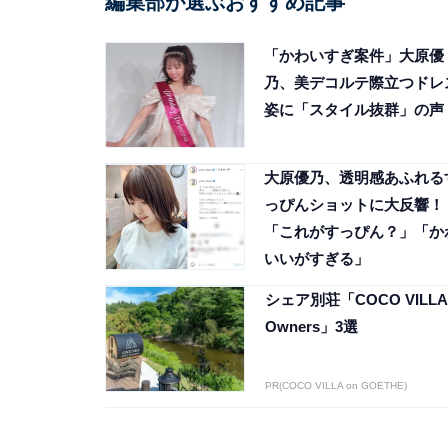
編集部が選ぶおすすめ記事
「かわいすぎ案件」大原優
乃、美デコルテ際立つドレ
姿に「スタイル抜群」の声
大原優乃、透明感あふれる
っぴんショットに大反響！
「これがすっぴん？」「か
いいがすぎる」
シェア別荘「COCO VILLA
Owners」3選
PR(COCO VILLA on GOETHE)