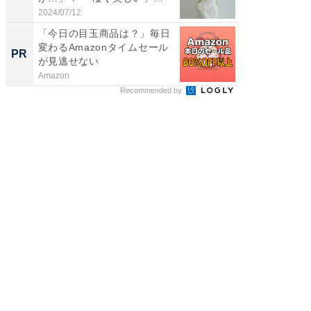
「透...
2024/07/12
2026/08/0
「今日の目玉商品は？」毎日
事例か
変わるAmazonタイムセール
管理』
PR
PR
が見逃せない
Amazon
KeeperSec
Recommended by