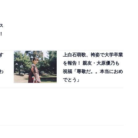
ス
！
す
上白石萌歌、袴姿で大学卒業
を報告！ 親友・大原優乃も
わ
祝福「尊敬だ。。本当におめ
でとう」