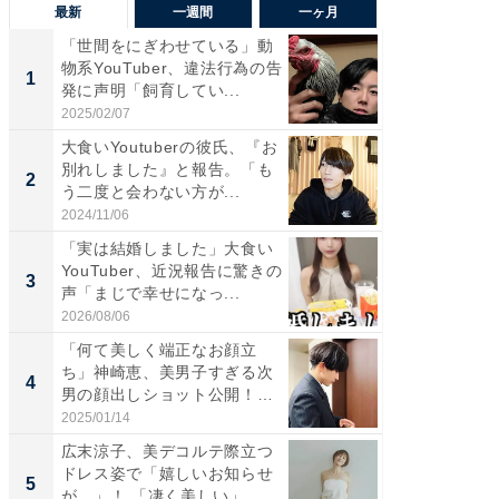
最新
一週間
一ヶ月
「世間をにぎわせている」動
「さす
物系YouTuber、違法行為の告
は」高
1
1
発に声明「飼育してい...
災地を
「カ...
2025/02/07
2026/08/0
大食いYoutuberの彼氏、『お
「女の
別れしました』と報告。「も
介、バ
2
2
う二度と会わない方が...
らのプレ
愛...
2024/11/06
2026/08/0
「実は結婚しました」大食い
「脚が
YouTuber、近況報告に驚きの
横川尚
3
3
声「まじで幸せになっ...
ムキな姿
刃...
2026/08/06
2026/08/0
「何て美しく端正なお顔立
「え、
ち」神崎恵、美男子すぎる次
芸人、2
4
4
男の顔出しショット公開！
エットに
「め...
2025/01/14
2026/08/0
広末涼子、美デコルテ際立つ
「脳がバ
ドレス姿で「嬉しいお知らせ
装姿が話
5
5
が…」！ 「凄く美しい」
のお父さ