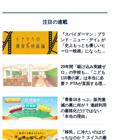
注目の連載
『スパイダーマン：ブラ
ンド・ニュー・デイ』が
「史上もっとも優しいヒ
ーロー映画」になった理
由。予習したい作品は？
20年間「駆け込み実績ゼ
ロ」の学校も…「こども
110番の家」は本当に必
要？ PTAが直面する理想
と現実
「青春18きっぷ」販売激
減の裏に何が？ 連続利用
の厳格化だけではない
「本当の理由」
「移民」に冷たいのはど
っちなのか？ スイスの厳