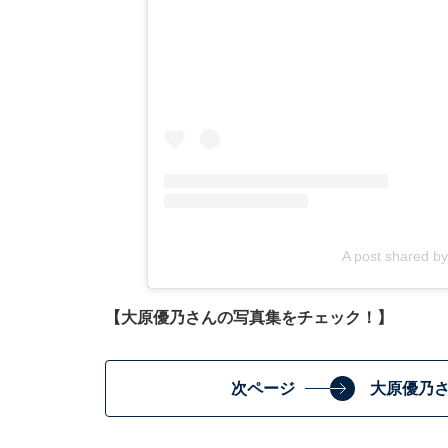
A post shared
【大原優乃さんの写真集をチェック！】
次ページ
大原優乃