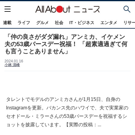
連載
ライフ
グルメ
社会
IT・ビジネス
エンタメ
リサ
「仲の良さがダダ漏れ」アンミカ、イケメン
夫の53歳バースデー祝福！ 「超素適過ぎて何
も言うことありません」
2024.01.16
小林 清峰
タレントでモデルのアンミカさんが1月15日、自身の
Instagramを更新。バカンス先のハワイで、夫で実業家の
セオドール・ミラーさんの53歳バースデーを祝福するシ
ョットを披露しています。【実際の投稿：...