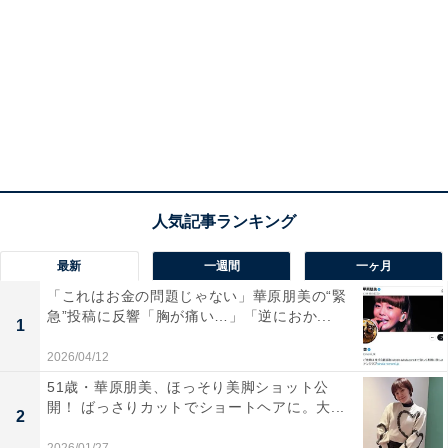
最新
一週間
一ヶ月
「これはお金の問題じゃない」華原朋美の“緊
急”投稿に反響「胸が痛い…」「逆におか...
1
2026/04/12
51歳・華原朋美、ほっそり美脚ショット公
開！ ばっさりカットでショートヘアに。大...
2