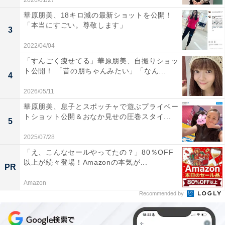
2026/01/27
華原朋美、18キロ減の最新ショットを公開！
「本当にすごい。尊敬します」
3
2022/04/04
「すんごく痩せてる」華原朋美、自撮りショッ
ト公開！ 「昔の朋ちゃんみたい」「なん...
4
2026/05/11
華原朋美、息子とスポッチャで遊ぶプライベー
トショット公開＆おなか見せの圧巻スタイ...
5
2025/07/28
「え、こんなセールやってたの？」80％OFF
以上が続々登場！Amazonの本気が...
PR
Amazon
Recommended by