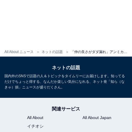
All About ニュース
ネットの話題
「仲の良さがダダ漏れ」アンミカ、イケメン夫の53歳バースデー祝福！ 「超素適過ぎて何も言うことありません」
ネットの話題
国内外のSNSで話題の人＆トピックをタイムリーにお届けします。知ってる
だけでちょっと得する、なんだか楽しい気分になれる、ネット発「知ら（な
きゃ）損」ニュースが盛りだくさん。
関連サービス
All About
All About Japan
イチオシ