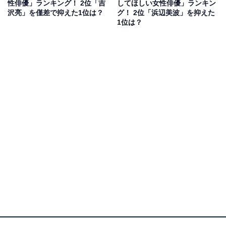
性俳優」ランキング！ 2位「吉
してほしい女性俳優」ランキン
体能力の高さで役に命を注ぎ込んでいます。
沢亮」を僅差で抑えた1位は？
グ！ 2位「浜辺美波」を抑えた
1位は？
回答者からは「役に対してのストイックまでの追及や勉
強熱心な所がかっこいいと思います」（40代女性／茨城
県）、「爽やかな青年役から闇を抱えている役まで幅広
く演技が上手で見入ってしまう」（20代女性／東京
都）、「何にでもなれる柔軟さを持っていると感じま
す」（50代女性／兵庫県）といったコメントが寄せられ
ています。