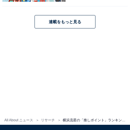
ってしまいました」（50代女性／愛知県）などの声が集
まりました。
連載をもっと見る
※回答コメントは原文ママです
この記事の筆者：くま なかこ プロフィール
編集プロダクション出身のフリーランスエディター。編
集・執筆・校閲・SNS運用担当として月間50本以上のコ
ンテンツ制作に携わっています。得意なジャンルはライ
フスタイル・金融・育児・エンタメ関連。
5位までの全ランキング結果を見
次ページ
る
All About ニュース
リサーチ
横浜流星の「推しポイント」ランキング！ ダントツ1位はやはり「ビジュアル」、では2位は？