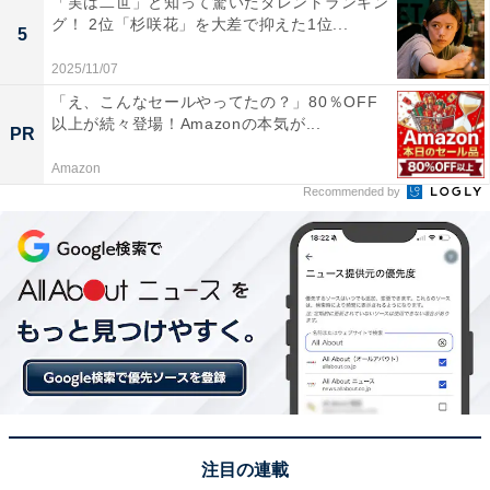
「実は二世」と知って驚いたタレントランキン
グ！ 2位「杉咲花」を大差で抑えた1位...
5
View this post on Instagram
2025/11/07
「え、こんなセールやってたの？」80％OFF
以上が続々登場！Amazonの本気が...
PR
Amazon
Recommended by
A post shared by 横浜流星 (@ryuseiyokohama_official)
1位にランクインしたのは、「ビジュアル」です。正統
派イケメンからワイルドなヒゲスタイルまで様になる、
抜群のルックスを誇っています。
注目の連載
2019年放送のドラマ『初めて恋をした日に読む話』