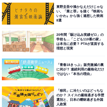
（TBS系）で演じたピンク髪の不良高校生役や、2020年
東野圭吾や湊かなえだけじゃな
い、「業と罪」を描く『映画ち
放送のドラマ『私たちはどうかしている』（日本テレビ
いかわ』から強く連想した映画
系）で見せた和服姿など、ビジュアルの良さがたびたび
8選
話題になりました。
20年間「駆け込み実績ゼロ」の
また俳優業だけでなく、「クリスチャン ディオール」フ
学校も…「こども110番の家」
は本当に必要？ PTAが直面する
ァッションのメンズ初のジャパンアンバサダーや、「シ
理想と現実
ュウウエムラ」のジャパンブランドアンバサダーに就任
するなど、持ち前のビジュアルを生かして活躍の幅を広
「青春18きっぷ」販売激減の裏
げています。
に何が？ 連続利用の厳格化だけ
ではない「本当の理由」
回答コメントでは「かっこいいから。ドラマや映画に横
浜流星さんが出ているだけで華があるように感じるか
「移民」に冷たいのはどっちな
ら」（10代女性／愛知県）、「ビジュアルについては自
のか？ スイスの厳格過ぎる学歴
分のことをかっこいいと認めていない感じが良い」（40
選別と、日本の曖昧過ぎる外国
人政策
代女性／福岡県）、「雑誌の表紙がとてもカッコよく買