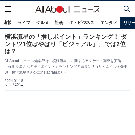
連載
ライフ
グルメ
社会
IT・ビジネス
エンタメ
リサ
横浜流星の「推しポイント」ランキング！ ダ
ントツ1位はやはり「ビジュアル」、では2位
は？
All About ニュース編集部は「横浜流星」に関するアンケート調査を実施。
「横浜流星さんの推しポイント」ランキングの結果は？（サムネイル画像出
典：横浜流星さん公式Instagramより）
2024.01.18
くま なかこ