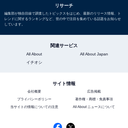
リサーチ
編集部が独自目線で調査したトピックスをはじめ、最新のリリース情報、ト
レンドに関するランキングなど、世の中で注目を集めている話題をお知らせ
しています。
関連サービス
All About
All About Japan
イチオシ
サイト情報
会社概要
広告掲載
こちらもおすすめ
プライバシーポリシー
著作権・商標・免責事項
【横浜流星】ハマり役だと思ったドラマランキ
ング！ 2位『着飾る恋には理由があって』を抑
当サイトの情報についての注意
All About ニュースについて
えた1位は？