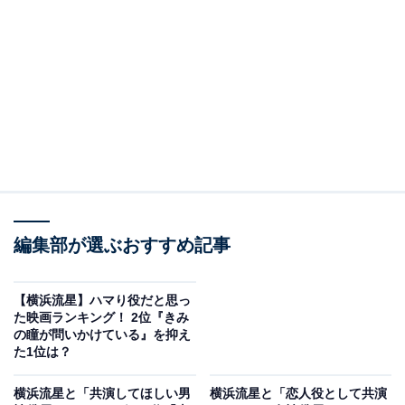
A post shared by 横浜流星 (@ryuseiyokohama_official)
2位にランクインしたのは、「演技力」です。2023年に
編集部が選ぶおすすめ記事
主演を務めた映画『ヴィレッジ』『春に散る』の2作品
で「第48回報知映画賞」主演男優賞を受賞するなど、多
【横浜流星】ハマり役だと思っ
た映画ランキング！ 2位『きみ
くの作品で演技力が高く評価されています。
の瞳が問いかけている』を抑え
た1位は？
役に対して真摯（しんし）に向き合い、ストイックな役
横浜流星と「共演してほしい男
横浜流星と「恋人役として共演
作りに定評のある横浜さん。真面目な人柄や持ち前の身