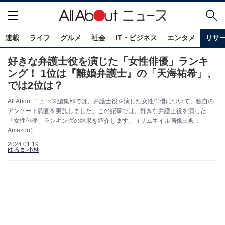
連載
ライフ
グルメ
社会
IT・ビジネス
エンタメ
リサ
好きな弁護士役を演じた「女性俳優」ランキ
ング！ 1位は『離婚弁護士』の「天海祐希」、
では2位は？
All About ニュース編集部では、弁護士役を演じた女性俳優について、独自の
アンケート調査を実施しました。この記事では、好きな弁護士役を演じた
「女性俳優」ランキングの結果を紹介します。（サムネイル画像出典：
Amazon）
2024.01.19
ゆるま 小林