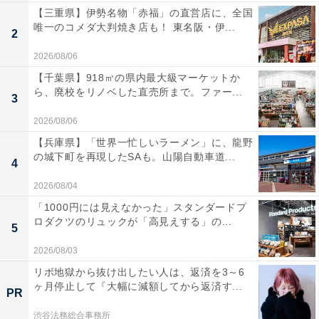
【三重県】伊勢名物「赤福」の直営店に、全国
唯一のコメダ大判焼き店も！ 東名阪・伊...
2
2026/08/06
【千葉県】918㎡の県内最大級マーケットか
ら、廃校をリノベした直売所まで。ファー...
3
2026/08/06
【兵庫県】「世界一忙しいラーメン」に、龍野
の城下町を再現したSAも。山陽自動車道...
4
2026/08/04
「1000円には見えなかった」スタンダードプ
ロダクツのリュックが「高見えする」の...
5
2026/08/03
リボ地獄から抜け出したい人は、返済を3～6
ヶ月停止して『大幅に減額してから返済す...
PR
渋谷法務総合事務所