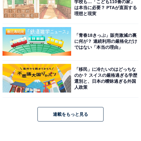
学校も…「こども110番の家」
は本当に必要？ PTAが直面する
理想と現実
「青春18きっぷ」販売激減の裏
に何が？ 連続利用の厳格化だけ
ではない「本当の理由」
「移民」に冷たいのはどっちな
のか？ スイスの厳格過ぎる学歴
選別と、日本の曖昧過ぎる外国
人政策
連載をもっと見る