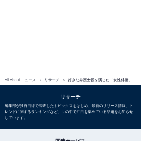
All About ニュース
リサーチ
好きな弁護士役を演じた「女性俳優」ランキング！ 1位は『離婚弁護士』の「天海祐希」、では2位は？
リサーチ
編集部が独自目線で調査したトピックスをはじめ、最新のリリース情報、ト
レンドに関するランキングなど、世の中で注目を集めている話題をお知らせ
しています。