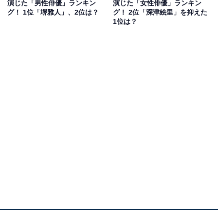
演じた「男性俳優」ランキン
演じた「女性俳優」ランキン
『99.9-刑事専門弁護士- THE MOVIE』も製作されまし
グ！ 1位「堺雅人」、2位は？
グ！ 2位「深津絵里」を抑えた
た。主人公・深山大翔を松本潤さんが演じ、佐田は深山
1位は？
の上司として登場。
「勝たなければ意味がない」がモットーの弁護士で、違
法すれすれの調査手段も行う佐田を香川さんは丁寧に表
現しました。東京大学法学部出身で、元東京地方検察庁
検事のヤメ検という輝かしい経歴を持ち、高慢な役柄を
面白おかしく演じています。
回答者からは、「違和感が全くなく、ストーリーがすん
なり入ってくる」（東京都／20代女性）、「歌舞伎をや
っているだけあって、迫力がある」（千葉県／30代男
性）、「どのような役でもこなせるハイスペックな演技
がすごい」（大阪府／30代男性）といった意見が挙がり
ました。