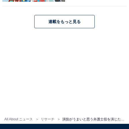
連載をもっと見る
こちらもおすすめ
好きな弁護士役を演じた「男性俳優」ランキン
All About ニュース
リサーチ
演技がうまいと思う弁護士役を演じた「男性俳優」ランキング！ 2位「香川照之」を抑えた1位は？
グ！ 2位『99.9-刑事専門弁護士-』の「松本