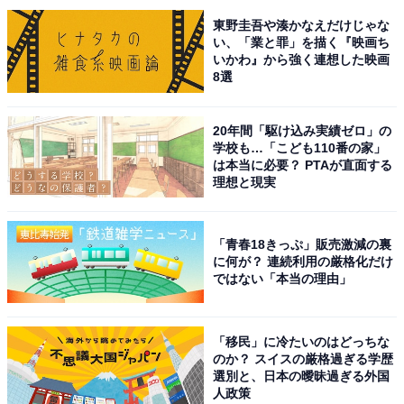
ーの魅力を上手く引き出していた」（新潟県／40代男
東野圭吾や湊かなえだけじゃな
性）、「つい注目してしまうくらい演技に惹きつけられ
い、「業と罪」を描く『映画ち
いかわ』から強く連想した映画
るから」（福井県／30代女性）といった意見が挙がりま
8選
した。
20年間「駆け込み実績ゼロ」の
※回答者のコメントは原文ママです
学校も…「こども110番の家」
は本当に必要？ PTAが直面する
理想と現実
この記事の筆者：ゆるま 小林
長年にわたってテレビ局でバラエティ番組、情報番組な
どを制作。その後、フリーランスの編集・ライターに転
「青春18きっぷ」販売激減の裏
身。芸能情報に精通し、週刊誌、ネットニュースでテレ
に何が？ 連続利用の厳格化だけ
ではない「本当の理由」
ビや芸能人に関するコラムなどを執筆。編集プロダクシ
ョン「ゆるま」を立ち上げる。
「移民」に冷たいのはどっちな
のか？ スイスの厳格過ぎる学歴
9位までの全ランキング結果を見
選別と、日本の曖昧過ぎる外国
次ページ
人政策
る