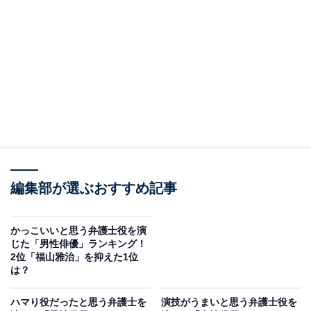
All About ニュース編集部は2023年10月27日～12月12
日、全国10～60代の255人を対象に「弁護士役を演じた
俳優」に関するアンケート調査を実施。その中から、
「演技がうまいと思う弁護士役を演じた男性俳優」ラン
キングを紹介します！
＞9位までの全ランキング結果を見る
2位：香川照之『99.9-刑事専門弁護士-』
編集部が選ぶおすすめ記事
2位に選ばれたのは、「香川照之」さんでした。
かっこいいと思う弁護士役を演
これまで、さまざまな役を演じている香川さんは、
じた「男性俳優」ランキング！
2位「福山雅治」を抑えた1位
『99.9-刑事専門弁護士-』シリーズで優秀な弁護士の佐
は？
田篤弘を担当。TBS系で2016年と2018年に放送されたド
ラマ『99.9-刑事専門弁護士-』は、人気が高く映画
ハマり役だったと思う弁護士を
演技がうまいと思う弁護士役を