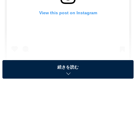
View this post on Instagram
続きを読む
A post shared by 【公式】『99.9』Blu-ray&DVD発売中‼️ (@999_t
さまざまな映像作品で、かっこいいキャラの代名詞とな
る弁護士役。これまで多くの俳優が演じ、魅力あふれる
キャラを作り出しています。