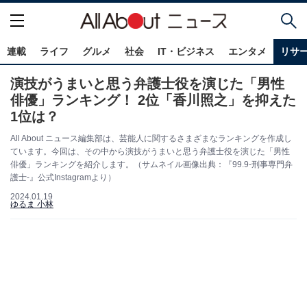
連載
ライフ
グルメ
社会
IT・ビジネス
エンタメ
リサ
演技がうまいと思う弁護士役を演じた「男性
俳優」ランキング！ 2位「香川照之」を抑えた
1位は？
All About ニュース編集部は、芸能人に関するさまざまなランキングを作成し
ています。今回は、その中から演技がうまいと思う弁護士役を演じた「男性
俳優」ランキングを紹介します。（サムネイル画像出典：『99.9-刑事専門弁
護士-』公式Instagramより）
2024.01.19
ゆるま 小林