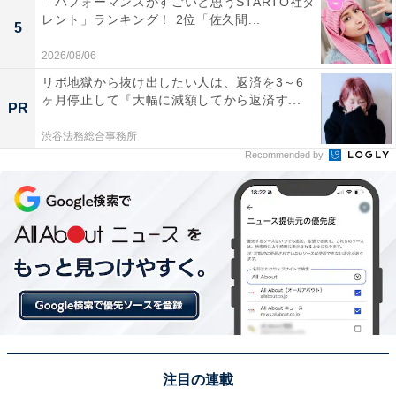
「パフォーマンスがすごいと思うSTARTO社タ
堺さんは、2012年に放送した『リーガル・ハイ』、さら
レント」ランキング！ 2位「佐久間...
5
に第2期となる『リーガルハイ』（ともにフジテレビ
2026/08/06
系）で主人公の弁護士・古美門研介を担当。
リボ地獄から抜け出したい人は、返済を3～6
ヶ月停止して『大幅に減額してから返済す...
PR
古美門はこれまでにない弁護士の主人公で、偏屈で毒舌
な上に気分屋で超わがままという問題がある性格です。
渋谷法務総合事務所
Recommended by
さらに、テンションが上がると奇天烈で早口となるな
ど、とにかく癖がある存在。堺さんは、個性的なビジュ
アルで、コロコロと変わる古美門の感情を見事に表現す
ることに成功しています。作中ではシリアスなシーンも
あり、抜群の演技力を見せて古美門が憑依したような姿
を見せました。
回答者からは、「とにかく弁護士としての腕は素晴らし
いのですが毒舌だったりふざけたり演じ分けるのが素晴
注目の連載
らしい」（東京都／30代女性）、「個性的なキャラクタ