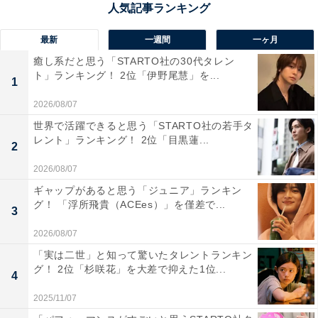
最新
一週間
一ヶ月
癒し系だと思う「STARTO社の30代タレン
ト」ランキング！ 2位「伊野尾慧」を...
1
2026/08/07
世界で活躍できると思う「STARTO社の若手タ
レント」ランキング！ 2位「目黒蓮...
2
2026/08/07
ギャップがあると思う「ジュニア」ランキン
グ！ 「浮所飛貴（ACEes）」を僅差で...
3
2026/08/07
1位：堺雅人『リーガル・ハイ』
「実は二世」と知って驚いたタレントランキン
グ！ 2位「杉咲花」を大差で抑えた1位...
4
1位に選ばれたのは、「堺雅人」さんでした。
2025/11/07