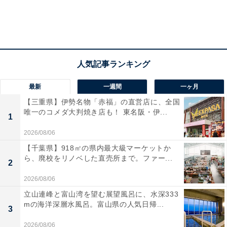
最新
一週間
一ヶ月
【三重県】伊勢名物「赤福」の直営店に、全国
唯一のコメダ大判焼き店も！ 東名阪・伊...
1
2026/08/06
【千葉県】918㎡の県内最大級マーケットか
ら、廃校をリノベした直売所まで。ファー...
2
2026/08/06
立山連峰と富山湾を望む展望風呂に、水深333
mの海洋深層水風呂。富山県の人気日帰...
3
2026/08/06