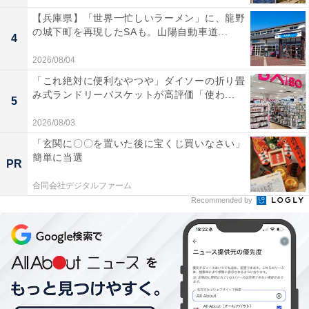
【兵庫県】「世界一忙しいラーメン」に、龍野
の城下町を再現したSAも。山陽自動車道...
4
2026/08/04
「これ絶対に便利なやつや」ダイソーの折り畳
み式ランドリーバスケットが高評価「使わ...
5
2026/08/03
「玄関に〇〇を置いた後に宝くじ買いなさい」
簡単に当選
PR
合同会社デジタルファーム
Recommended by