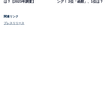
は？【2023年調査】
ング！ 2位「函館」、1位は？
関連リンク
プレスリリース
1位：小樽運河（小樽市）
1位は、小樽市の「小樽運河」。運河沿いには歴史的建
造物や石造倉庫を利用したカフェやレストランなどが立
ち並び、日本最大級のオルゴール専門店「小樽オルゴー