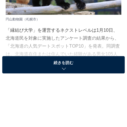
円山動物園（札幌市）
「縁結び大学」を運営するネクストレベルは1月10日、
北海道民を対象に実施したアンケート調査の結果から、
「北海道の人気デートスポットTOP10」を発表。同調査
は、北海道在住または住んでいた経験がある男女105人
（男性49人／女性56人）を対象にインターネット上で実
続きを読む
施しました（調査期間：2023年9月15日〜10月3日）。
＞10位までの全ランキング結果を見る
2位：円山動物園（札幌市）
2位は、札幌市の「円山動物園」でした。自然豊かな広
大な敷地内には、150種類以上の動物が暮らし、2023年8