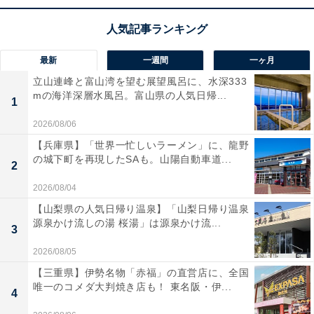
ル堂」やガラス細工の店など、人気観光スポットが多数
点在しています。夕暮れ時からともるガス灯や倉庫群の
ライトアップなど、幻想的な夜景もデートスポットとし
て人気です。
最新
一週間
一ヶ月
立山連峰と富山湾を望む展望風呂に、水深333
mの海洋深層水風呂。富山県の人気日帰...
回答者からは、「小樽運河が一番良かったです。夜にな
1
るとまるでイルミネーションのようなきれいな雰囲気に
2026/08/06
包まれるからです。素敵な雰囲気なので、恋人との距離
【兵庫県】「世界一忙しいラーメン」に、龍野
も縮まると思いました（20代女性）」「新鮮で美味しい
の城下町を再現したSAも。山陽自動車道...
2
海鮮から甘いものまで食べ歩きできるし、オルゴールや
2026/08/04
ガラスなど一緒に作ることができる。夜はライトアップ
【山梨県の人気日帰り温泉】「山梨日帰り温泉
がとてもきれいで思い出に残るデートになった（30代女
源泉かけ流しの湯 桜湯」は源泉かけ流...
3
性）」などのコメントが寄せられました。
2026/08/05
【三重県】伊勢名物「赤福」の直営店に、全国
※回答者のコメントは原文ママです
唯一のコメダ大判焼き店も！ 東名阪・伊...
4