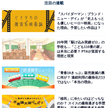
注目の連載
『スパイダーマン：ブランド・
ニュー・デイ』が「史上もっと
も優しいヒーロー映画」になっ
た理由。予習したい作品は？
こちらもおすすめ
20年間「駆け込み実績ゼロ」の
【北海道・東北地方】「冬にドライブで行きた
学校も…「こども110番の家」
い場所」ランキング！ 2位 小樽運河、1位は？
は本当に必要？ PTAが直面する
理想と現実
「青春18きっぷ」販売激減の裏
に何が？ 連続利用の厳格化だけ
ではない「本当の理由」
1
2
「移民」に冷たいのはどっちな
のか？ スイスの厳格過ぎる学歴
選別と、日本の曖昧過ぎる外国