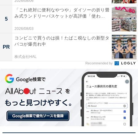
この記事の筆者：福島 ゆき プロフィール
2026/08/06
アニメや漫画のレビュー、エンタメトピックスなどを中
「これ絶対に便利なやつや」ダイソーの折り畳
み式ランドリーバスケットが高評価「使わ...
心に、オールジャンルで執筆中のライター。時々、店舗
5
取材などのリポート記事も担当。All AboutおよびAll
2026/08/03
About ニュースでのライター歴は5年。
コンビニで買うのは損！たばこ税なしの新型タ
バコが爆売れ中
PR
10位までの全ランキング結果を見
株式会社HAL
次ページ
る
Recommended by