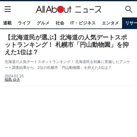
連載
ライフ
グルメ
社会
IT・ビジネス
エンタメ
リサ
【北海道民が選ぶ】北海道の人気デートスポ
ットランキング！ 札幌市「円山動物園」を抑
えた1位は？
北海道の人気デートスポットランキング！ 北海道民を対象に実施したアンケ
ート調査結果から、2位の札幌市「円山動物園」を抑えた1位は？
2024.01.16
福島 ゆき