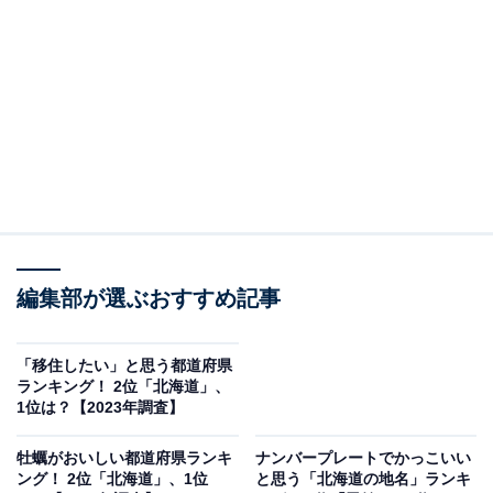
月に誕生したアジアゾウ「タオ」も見られる国内最大級
の「ゾウ舎」や「ホッキョクグマ館」などの展示施設が
大人気。春には「オランウータンとボルネオの森」がオ
ープン予定です。
回答者からは、「妻が動物好きであったこともあり、年
間パスポートを購入し、何度か行きました。夜の動物園
が開催されている時期もあり、動物園のイベントと抱き
合わせて行くといっそう楽しめます。今は象のこどもが
編集部が選ぶおすすめ記事
生まれて、メディアに紹介されています（40代男性）」
「動物が好きなら円山動物園はおすすめです。カンガル
「移住したい」と思う都道府県
ーを始めアライグマ、タンチョウなど様々な動物と触れ
ランキング！ 2位「北海道」、
合うことができます（40代男性）」などのコメントが寄
1位は？【2023年調査】
せられました。
牡蠣がおいしい都道府県ランキ
ナンバープレートでかっこいい
ング！ 2位「北海道」、1位
と思う「北海道の地名」ランキ