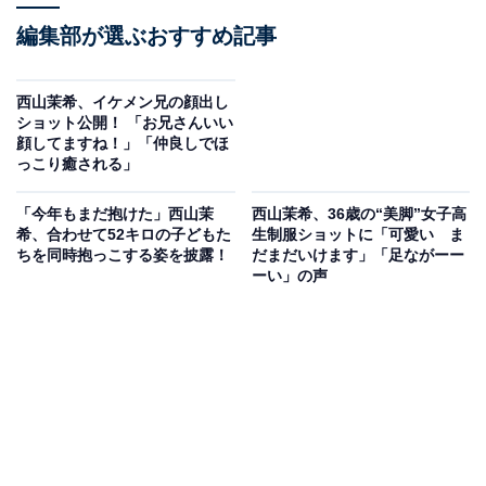
編集部が選ぶおすすめ記事
西山茉希、イケメン兄の顔出し
ショット公開！ 「お兄さんいい
顔してますね！」「仲良しでほ
っこり癒される」
「今年もまだ抱けた」西山茉
西山茉希、36歳の“美脚”女子高
希、合わせて52キロの子どもた
生制服ショットに「可愛い ま
ちを同時抱っこする姿を披露！
だまだいけます」「足ながーー
ーい」の声