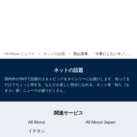
All About ニュース
ネットの話題
西山茉希、「大事にしたいモノ」大公開！ 「す、すごいです！」「うらやましい」と驚きの声続出
ネットの話題
国内外のSNSで話題の人＆トピックをタイムリーにお届けします。知ってる
だけでちょっと得する、なんだか楽しい気分になれる、ネット発「知ら（な
きゃ）損」ニュースが盛りだくさん。
関連サービス
All About
All About Japan
イチオシ