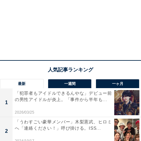
最新
一週間
一ヶ月
「犯罪者もアイドルできるんやな」デビュー前
の男性アイドルが炎上。「事件から半年も...
1
2026/03/25
「うわすごい豪華メンバー」木梨憲武、ヒロミ
へ「連絡ください！」呼び掛ける。ISS...
2