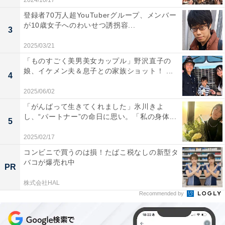
2024/10/17
登録者70万人超YouTuberグループ、メンバー
が10歳女子へのわいせつ誘拐容...
3
2025/03/21
「ものすごく美男美女カップル」野沢直子の
娘、イケメン夫＆息子との家族ショット！ ...
4
2025/06/02
「がんばって生きてくれました」氷川きよ
し、“パートナー”の命日に思い。「私の身体...
5
2025/02/17
コンビニで買うのは損！たばこ税なしの新型タ
バコが爆売れ中
PR
株式会社HAL
Recommended by