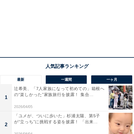
最新
一週間
一ヶ月
辻希美、「7人家族になって初めての」箱根へ
の“楽しかった”家族旅行を披露！ 集合...
1
2026/04/05
「ユメが、ついに歩いた」杉浦太陽、第5子
が“立っち”に挑戦する姿を披露！ 「出来...
2