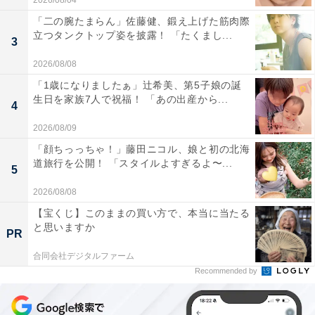
2026/08/04
「二の腕たまらん」佐藤健、鍛え上げた筋肉際
立つタンクトップ姿を披露！ 「たくまし...
3
2026/08/08
「1歳になりましたぁ」辻希美、第5子娘の誕
生日を家族7人で祝福！ 「あの出産から...
4
2026/08/09
「顔ちっっちゃ！」藤田ニコル、娘と初の北海
道旅行を公開！ 「スタイルよすぎるよ〜...
5
2026/08/08
【宝くじ】このままの買い方で、本当に当たる
と思いますか
PR
合同会社デジタルファーム
Recommended by