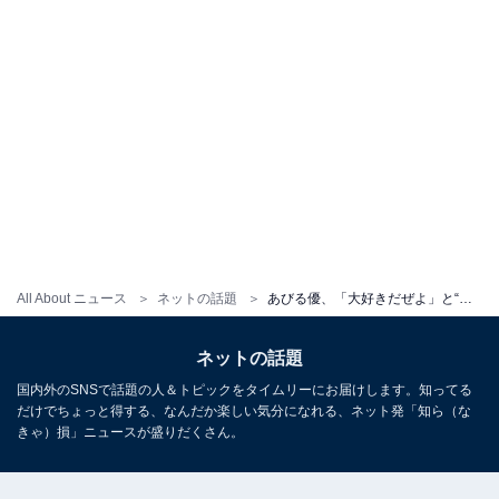
All About ニュース
ネットの話題
あびる優、「大好きだぜよ」と“ほぼ夫”との顔出しツーショット披露！ 「仲良さそう」「顔ちっちゃい」
ネットの話題
国内外のSNSで話題の人＆トピックをタイムリーにお届けします。知ってる
だけでちょっと得する、なんだか楽しい気分になれる、ネット発「知ら（な
きゃ）損」ニュースが盛りだくさん。