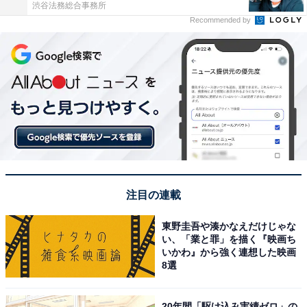
渋谷法務総合事務所
Recommended by
注目の連載
東野圭吾や湊かなえだけじゃな
い、「業と罪」を描く『映画ち
いかわ』から強く連想した映画
8選
20年間「駆け込み実績ゼロ」の