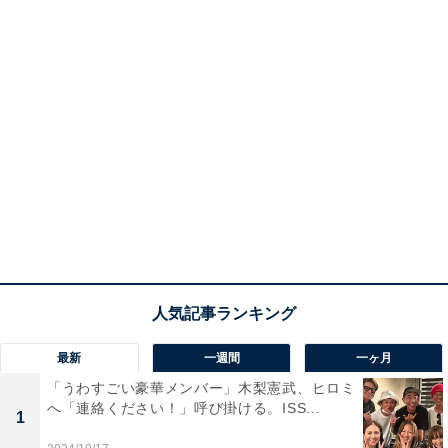
最新
一週間
一ヶ月
「うわすごい豪華メンバー」木梨憲武、ヒロミ
へ「連絡ください！」呼び掛ける。ISS...
1