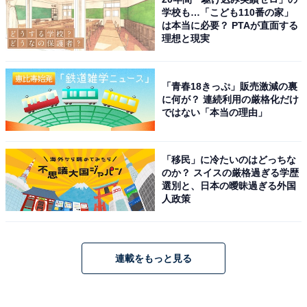
学校も…「こども110番の家」
は本当に必要？ PTAが直面する
理想と現実
「青春18きっぷ」販売激減の裏
に何が？ 連続利用の厳格化だけ
ではない「本当の理由」
「移民」に冷たいのはどっちな
のか？ スイスの厳格過ぎる学歴
選別と、日本の曖昧過ぎる外国
人政策
連載をもっと見る