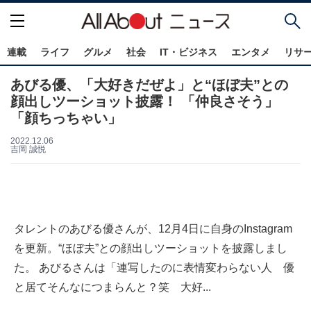
連載
ライフ
グルメ
社会
IT・ビジネス
エンタメ
リサ
あびる優、「大好きだぜよ」と“ほぼ夫”との
顔出しツーショット披露！ 「仲良さそう」
「顔ちっちゃい」
2022.12.06
吉岡 誠悦
タレントのあびる優さんが、12月4日に自身のInstagram
を更新。“ほぼ夫”との顔出しツーショットを披露しまし
た。 あびるさんは「連写したのに表情変わらない人 優
と居てそんなにつまらんと？笑 大好...