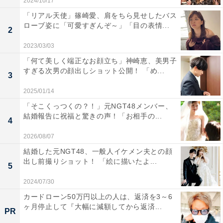
2024/10/17
「リアル天使」篠崎愛、肩をちら見せしたバス
ローブ姿に「可愛すぎんぞ～」「目の表情...
2
2023/03/03
「何て美しく端正なお顔立ち」神崎恵、美男子
すぎる次男の顔出しショット公開！ 「め...
3
2025/01/14
「そこくっつくの？！」元NGT48メンバー、
結婚報告に祝福と驚きの声！「お相手の...
4
2026/08/07
結婚した元NGT48、一般人イケメン夫との顔
出し前撮りショット！ 「絵に描いたよ...
5
2024/07/30
カードローン50万円以上の人は、返済を3～6
ヶ月停止して『大幅に減額してから返済...
PR