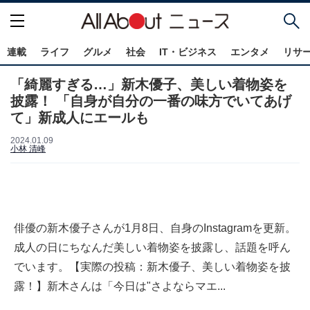
連載
ライフ
グルメ
社会
IT・ビジネス
エンタメ
リサ
「綺麗すぎる…」新木優子、美しい着物姿を
披露！ 「自身が自分の一番の味方でいてあげ
て」新成人にエールも
2024.01.09
小林 清峰
俳優の新木優子さんが1月8日、自身のInstagramを更新。
成人の日にちなんだ美しい着物姿を披露し、話題を呼ん
でいます。【実際の投稿：新木優子、美しい着物姿を披
露！】新木さんは「今日は"さよならマエ...