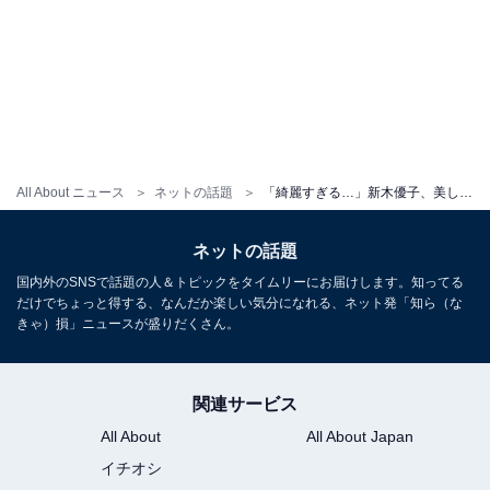
All About ニュース
ネットの話題
「綺麗すぎる…」新木優子、美しい着物姿を披露！ 「自身が自分の一番の味方でいてあげて」新成人にエールも
ネットの話題
国内外のSNSで話題の人＆トピックをタイムリーにお届けします。知ってる
だけでちょっと得する、なんだか楽しい気分になれる、ネット発「知ら（な
きゃ）損」ニュースが盛りだくさん。
関連サービス
All About
All About Japan
イチオシ