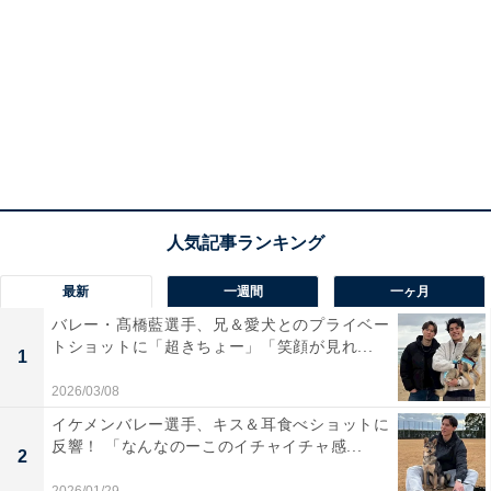
最新
一週間
一ヶ月
バレー・髙橋藍選手、兄＆愛犬とのプライベー
トショットに「超きちょー」「笑顔が見れ...
1
2026/03/08
イケメンバレー選手、キス＆耳食べショットに
反響！ 「なんなのーこのイチャイチャ感...
2