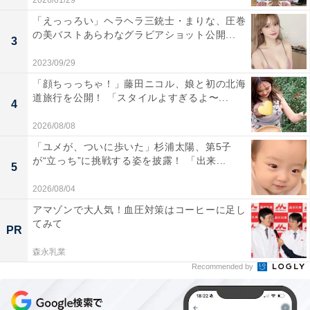
2026/01/29
「えっっろい」ヘラヘラ三銃士・まりな、圧巻
の美バストあらわなグラビアショット公開...
3
2023/09/29
「顔ちっっちゃ！」藤田ニコル、娘と初の北海
道旅行を公開！ 「スタイルよすぎるよ〜...
4
2026/08/08
「ユメが、ついに歩いた」杉浦太陽、第5子
が“立っち”に挑戦する姿を披露！ 「出来...
5
2026/08/04
アマゾンで大人気！血圧対策はコーヒーに足し
てみて
PR
森永乳業
Recommended by