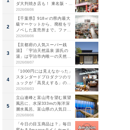
1
1
ダ大判焼き店も！ 東名阪・
再現した
伊...
道...
2026/08/06
2026/08/0
【千葉県】918㎡の県内最大
【三重
級マーケットから、廃校をリ
の直営
2
2
ノベした直売所まで。ファ
ダ大判焼
ー...
伊...
2026/08/06
2026/08/0
【京都府の人気スーパー銭
【千葉県
湯】「宇治天然温泉 源氏の
級マー
3
3
湯」は宇治市内唯一の天然温
ノベし
泉と...
ー...
2026/08/07
2026/08/0
「1000円には見えなかった」
ステラ
スタンダードプロダクツのリ
詰め放題
4
4
ュックが「高見えする」の...
00円で「
2026/08/03
2026/08/0
立山連峰と富山湾を望む展望
立山連
風呂に、水深333mの海洋深
風呂に、
5
5
層水風呂。富山県の人気日
層水風
帰...
帰...
2026/08/06
2026/08/0
「今日の目玉商品は？」毎日
楽しさ
変わるAmazonタイムセール
セコで避