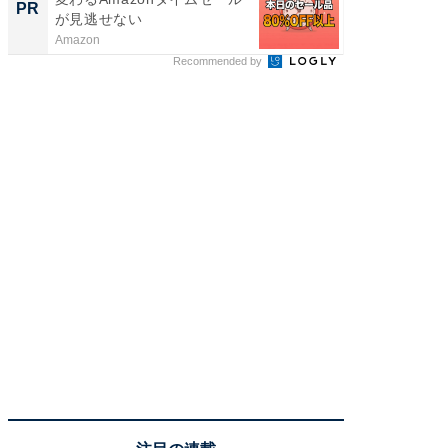
PR
PR
が見逃せない
ティビ
東...
Amazon
東急不動
Recommended by