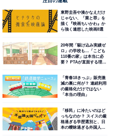
注目の連載
東野圭吾や湊かなえだけ
じゃない、「業と罪」を
描く『映画ちいかわ』か
ら強く連想した映画8選
20年間「駆け込み実績ゼ
ロ」の学校も…「こども
110番の家」は本当に必
要？ PTAが直面する理想
と現実
「青春18きっぷ」販売激
減の裏に何が？ 連続利用
の厳格化だけではない
「本当の理由」
「移民」に冷たいのはど
っちなのか？ スイスの厳
格過ぎる学歴選別と、日
本の曖昧過ぎる外国人政
策